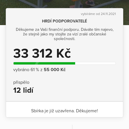
vybíráme od 24.11.2021
HRDÍ PODPOROVATELÉ
Děkujeme za Vaši finanční podporu. Dáváte tím najevo,
že stejně jako my stojíte za vizí zralé občanské
společnosti.
33 312 Kč
vybráno 61 % z
55 000 Kč
přispělo
12 lidí
Sbírka je již uzavřena. Děkujeme!