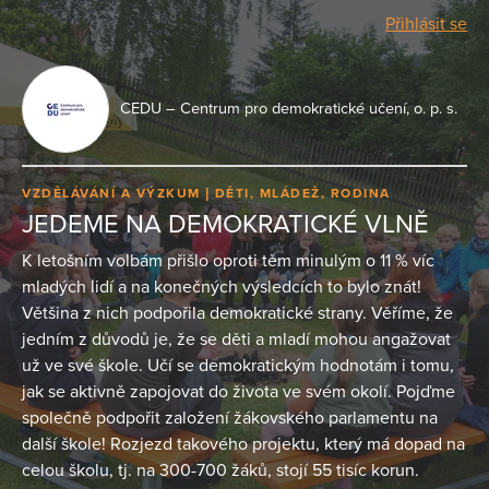
Přihlásit se
CEDU – Centrum pro demokratické učení, o. p. s.
VZDĚLÁVÁNÍ A VÝZKUM
DĚTI, MLÁDEŽ, RODINA
JEDEME NA DEMOKRATICKÉ VLNĚ
K letošním volbám přišlo oproti těm minulým o 11 % víc
mladých lidí a na konečných výsledcích to bylo znát!
Většina z nich podpořila demokratické strany. Věříme, že
jedním z důvodů je, že se děti a mladí mohou angažovat
už ve své škole. Učí se demokratickým hodnotám i tomu,
jak se aktivně zapojovat do života ve svém okolí. Pojďme
společně podpořit založení žákovského parlamentu na
další škole! Rozjezd takového projektu, který má dopad na
celou školu, tj. na 300-700 žáků, stojí 55 tisíc korun.