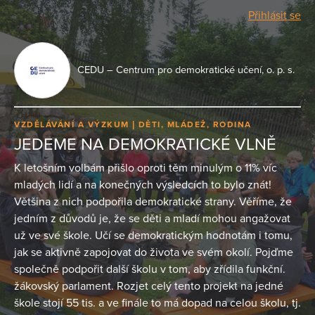
Přihlásit se
CEDU – Centrum pro demokratické učení, o. p. s.
VZDĚLÁVÁNÍ A VÝZKUM
DĚTI, MLÁDEŽ, RODINA
JEDEME NA DEMOKRATICKÉ VLNĚ
K letošním volbám přišlo oproti těm minulým o 11% víc
mladých lidí a na konečných výsledcích to bylo znát!
Většina z nich podpořila demokratické strany. Věříme, že
jedním z důvodů je, že se děti a mladí mohou angažovat
už ve své škole. Učí se demokratickým hodnotám i tomu,
jak se aktivně zapojovat do života ve svém okolí. Pojďme
společně podpořit další školu v tom, aby zřídila funkční.
žákovský parlament. Rozjet celý tento projekt na jedné
škole stojí 55 tis. a ve finále to má dopad na celou školu, tj.