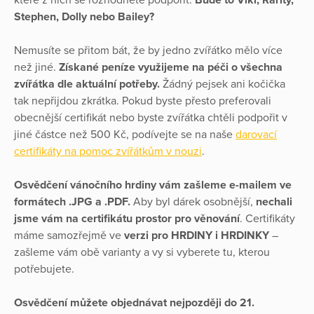
Stephen, Dolly nebo Bailey?
Nemusíte se přitom bát, že by jedno zvířátko mělo více
než jiné.
Získané peníze využijeme na péči o všechna
zvířátka dle aktuální potřeby.
Žádný pejsek ani kočička
tak nepřijdou zkrátka. Pokud byste přesto preferovali
obecnější certifikát nebo byste zvířátka chtěli podpořit v
jiné částce než 500 Kč, podívejte se na naše
darovací
certifikáty na pomoc zvířátkům v nouzi
.
Osvědčení vánočního hrdiny vám zašleme e-mailem ve
formátech .JPG a .PDF.
Aby byl dárek osobnější,
nechali
jsme vám na certifikátu prostor pro věnování
. Certifikáty
máme samozřejmě ve
verzi pro HRDINY i HRDINKY
–
zašleme vám obě varianty a vy si vyberete tu, kterou
potřebujete.
Osvědčení můžete objednávat nejpozději do 21.