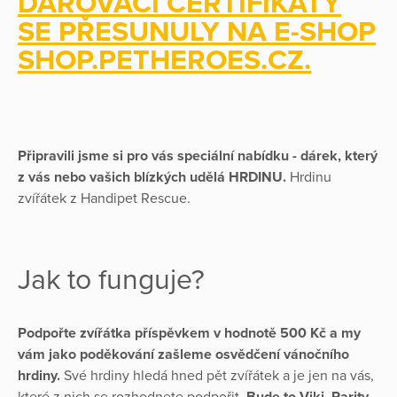
DAROVACÍ CERTIFIKÁTY
SE PŘESUNULY NA E-SHOP
SHOP.PETHEROES.CZ.
Připravili jsme si pro vás speciální nabídku - dárek, který
z vás nebo vašich blízkých udělá HRDINU.
Hrdinu
zvířátek z Handipet Rescue.
Jak to funguje?
Podpořte zvířátka příspěvkem v hodnotě 500 Kč a my
vám jako poděkování zašleme osvědčení vánočního
hrdiny.
Své hrdiny hledá hned pět zvířátek a je jen na vás,
které z nich se rozhodnete podpořit.
Bude to Viki, Rarity,