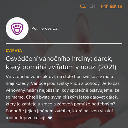
CZ
/
EN
Přihlásit se
Pet Heroes z.s.
ZVÍŘATA
Osvědčení vánočního hrdiny: dárek,
který pomáhá zvířatům v nouzi (2021)
Ve vzduchu voní cukroví, na stole hoří svíčka a v rádiu
hrají koledy. Vánoce jsou svátky klidu a pohody. Je to čas
věnovaný našim nejbližším, kdy společně oslavujeme, že
se máme. Chtěli byste svým blízkým letos darovat dárek,
který je zahřeje u srdce a zároveň pomůže potřebným?
Podpořte jejich jménem zvířátka, která na svou vlastní
rodinu teprve čekají. ❤️