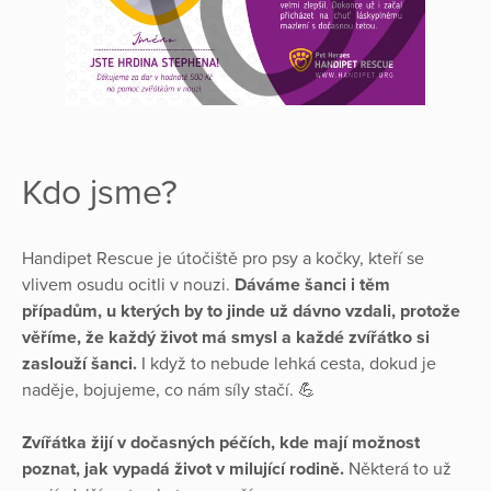
Kdo jsme?
Handipet Rescue je útočiště pro psy a kočky, kteří se
vlivem osudu ocitli v nouzi.
Dáváme šanci i těm
případům, u kterých by to jinde už dávno vzdali, protože
věříme, že každý život má smysl a každé zvířátko si
zaslouží šanci.
I když to nebude lehká cesta, dokud je
naděje, bojujeme, co nám síly stačí. 💪
Zvířátka žijí v dočasných péčích, kde mají možnost
poznat, jak vypadá život v milující rodině.
Některá to už