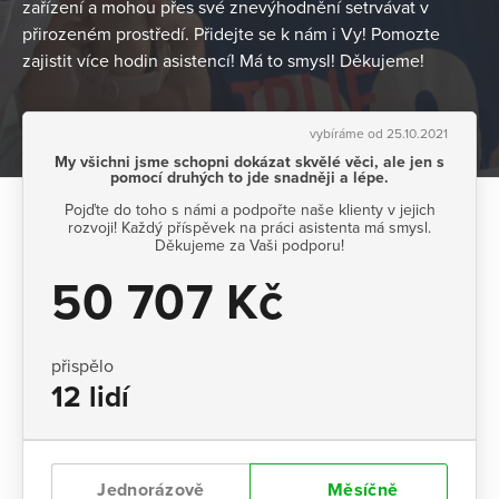
zařízení a mohou přes své znevýhodnění setrvávat v
přirozeném prostředí. Přidejte se k nám i Vy! Pomozte
zajistit více hodin asistencí! Má to smysl! Děkujeme!
vybíráme od 25.10.2021
My všichni jsme schopni dokázat skvělé věci, ale jen s
pomocí druhých to jde snadněji a lépe.
Pojďte do toho s námi a podpořte naše klienty v jejich
rozvoji! Každý příspěvek na práci asistenta má smysl.
Děkujeme za Vaši podporu!
50 707 Kč
přispělo
12 lidí
Jednorázově
Měsíčně