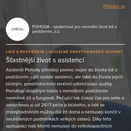
Přihlásit se
POHODA - společnost pro normální život lidí s
postižením, z.ú.
LIDÉ S POSTIŽENÍM
SOCIÁLNĚ ZNEVÝHODNĚNÉ SKUPINY
Šťastnější život s asistencí
Asistenti Pohody přinášejí pomoc nejen do života lidí s
postižením – při osobní asistenci, ale také do života jejich
blízkým, prostřednictvím terénní odlehčovací služby.
Pomáhají dospělým lidem s mentálním postižením
normálně žít a fungovat. Pečující tak získají čas pro sebe a
oddychnou si od 24//7 péče o blízkého, a lidé se
znevýhodněním můžou dál žít doma a nemusejí končit v
neutěšených podmínkách velkých ústavů. Díky této
spolupráci naši klienti nemusejí do velkokapacitních