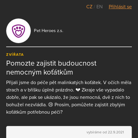
CZ
/
EN
Přihlásit se
Pet Heroes z.s.
ZVÍŘATA
Pomozte zajistit budoucnost
nemocným koťátkům
Přijali jsme do péče pět malinkatých koťátek. V očích měla
strach a v bříšku úplně prázdno. 💔 Zkraje vše vypadalo
dobře, ale pak se ukázalo, že jsou nemocná, dvě z nich to
bohužel nezvládla. 😢 Prosím, pomůžete zajistit zbylým
koťátkům potřebnou péči?
vybíráme od 22.9.2021