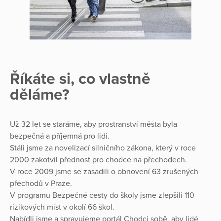
Říkáte si, co vlastně
děláme?
Už 32 let se staráme, aby prostranství města byla
bezpečná a příjemná pro lidi.
Stáli jsme za novelizací silničního zákona, který v roce
2000 zakotvil přednost pro chodce na přechodech.
V roce 2009 jsme se zasadili o obnovení 63 zrušených
přechodů v Praze.
V programu Bezpečné cesty do školy jsme zlepšili 110
rizikových míst v okolí 66 škol.
Nabídli jsme a spravujeme portál Chodci sobě, aby lidé