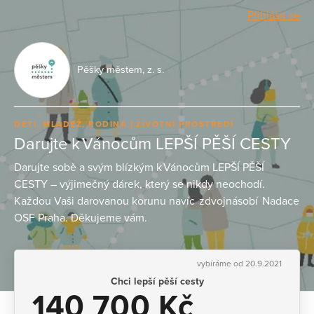
Přihlásit se
Pěšky městem, z. s.
DĚTI, MLÁDEŽ, RODINA
ŽIVOTNÍ PROSTŘEDÍ
Darujte k Vánocům LEPŠÍ PĚŠÍ CESTY
Darujte sobě a svým blízkým k Vánocům LEPŠÍ PĚŠÍ
CESTY – výjimečný dárek, který se nikdy neochodí.
Každou Vaši darovanou korunu navíc zdvojnásobí Nadace
OSF Praha. Děkujeme vám.
vybíráme od 20.9.2021
Chci lepší pěší cesty
140 700 Kč