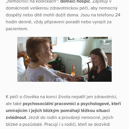
„nemocnici na kolečkách“:
domácí hospic
. Zajištují v
domácnosti veškerou zdravotnickou péči, aby nemocný
dospělý nebo dítě mohli dožít doma. Jsou na telefonu 24
hodin denně, vždy připraveni poradit nebo vyrazit za
pacientem.
K péči o člověka na konci života nepatří jen zdravotníci,
ale také
psychosociální pracovníci a psychologové, kteří
umírajícím i jejich blízkým pomáhají těžkou situaci
zvládnout
. Jezdí do rodin a provázejí nemocné, jejich
blízké a pozůstalé. Pracují i s rodiči, kteří se dozvědí