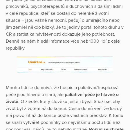
pracovníků, psychoterapeutů a duchovních s dalšími lidmi
v celé republice, kteří se dostali do nelehké životní
situace – jsou vážně nemocní, pečují o umírajícího nebo
jim zemřel někdo blízký. Je to jediný portál tohoto druhu v
ČR a statistika návštěvnosti dokazuje jeho potřebnost.
Denně na něm hledá informace více než 1000 lidí z celé
republiky.
Mnoho lidí se domnívá, že hospic a paliativní/hospicová
péče jsou hlavně o smrti, ale
paliativní péče je hlavně o
životě
. O životě, který člověku ještě zbývá. Snaží se, aby
život byl životem až do konce. Cesta domů věří, že každý
má právo žít až do konce podle vlastních představ. K tomu
se snaží vytvářet podmínky co největšímu počtu lidí. Bez
podpory vás, dárců, by to nebylo možné.
Pokud se chcete