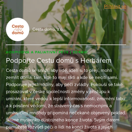
Přihlásit se
Cesta domů, z.ú.
HOSPICOVÁ A PALIATIVNÍ PÉČE
ZDRAVÍ
Podpořte Cestu domů s Herbářem
Cesta domů se snaží, aby lidé, kteří si to přejí, mohli
zemřít doma, tam, kde to mají rádi a kde se necítí sami.
Podporuje jejich rodiny, aby péči zvládly. Pokouší se také
prosazovat v české společnosti změny v přístupu k
umírání, které vedou k lepší informovanosti, zmírnění tabu
a k posílení vědomí, že strávený čas s nemocnými a
umírajícími mnohdy připomíná nečekaně objevený poklad.
Šíříme myšlenku důstojného konce života. Svým darem
pomůžete rozvíjet péči o lidi na konci života a jejich