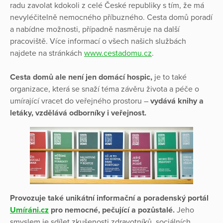
radu zavolat kdokoli z celé České republiky s tím, že má
nevyléčitelně nemocného příbuzného. Cesta domů poradí
a nabídne možnosti, případně nasměruje na další
pracoviště. Více informací o všech našich službách
najdete na stránkách
www.cestadomu.cz
.
Cesta domů ale není jen domácí hospic,
je to také
organizace, která se snaží téma závěru života a péče o
umírající vracet do veřejného prostoru –
vydává knihy a
letáky, vzdělává odborníky i veřejnost.
Provozuje také unikátní informační a poradenský portál
Umíráni.cz
pro nemocné, pečující a pozůstalé.
Jeho
smyslem je sdílet zkušenosti zdravotníků, sociálních