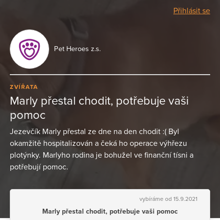
Přihlásit se
Pet Heroes z.s.
ZVÍŘATA
Marly přestal chodit, potřebuje vaši
pomoc
Jezevčík Marly přestal ze dne na den chodit :( Byl
okamžitě hospitalizován a čeká ho operace výhřezu
plotýnky. Marlyho rodina je bohužel ve finanční tísni a
potřebují pomoc.
vybíráme od 15.9.2021
Marly přestal chodit, potřebuje vaši pomoc