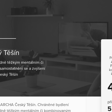
 Těšín
P
edně těžkým mentálním či
P
osamostatnění se a zvýšení
k
eský Těšín
př
e ARCHA Český Těšín. Chráněné bydlení
5
edně těžkým mentálním či kombinovaným