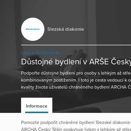
Slezská diakonie
LIDÉ S POSTIŽENÍM
Důstojné bydlení v ARŠE Český
Podpořte důstojné bydlení pro osoby s lehkým až stř
kombinovaným postižením. I toto je cesta vedoucí k 
kvality života uživatelů chráněného bydlení ARCHA Č
Informace
Pomozte podpořit chráněné bydlení Slezské diakoni
ARCHA Český Těšín poskytuje lidem s lehkým až stř