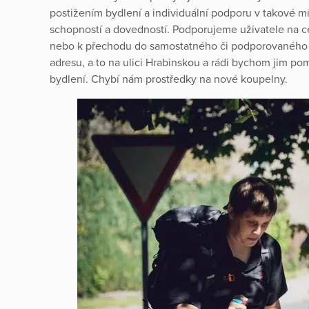
postižením bydlení a individuální podporu v takové míř
schopností a dovedností. Podporujeme uživatele na c
nebo k přechodu do samostatného či podporovaného b
adresu, a to na ulici Hrabinskou a rádi bychom jim pom
bydlení. Chybí nám prostředky na nové koupelny.