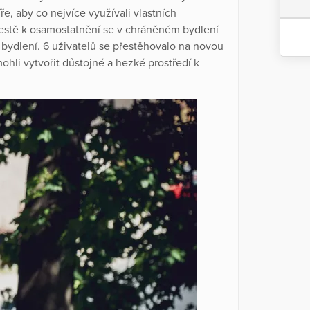
e, aby co nejvíce využívali vlastních
estě k osamostatnění se v chráněném bydlení
ydlení. 6 uživatelů se přestěhovalo na novou
ohli vytvořit důstojné a hezké prostředí k