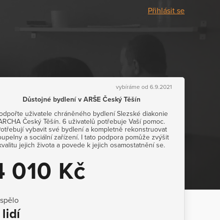
Přihlásit se
vybíráme od 6.9.2021
Důstojné bydlení v ARŠE Český Těšín
odpořte uživatele chráněného bydlení Slezské diakonie
ARCHA Český Těšín. 6 uživatelů potřebuje Vaší pomoc.
otřebují vybavit své bydlení a kompletně rekonstruovat
oupelny a sociální zařízení. I tato podpora pomůže zvýšit
kvalitu jejich života a povede k jejich osamostatnění se.
4 010 Kč
ispělo
 lidí