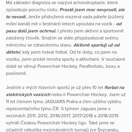
Má základní diagnóza se nazývá achondroplazie, která
způsobuje poruchu růstu.
Prostě jsem moc nevyrostl, ale
to nevadí.
Jenže přidružená vrozená vada páteře (zúžený
míšní kanál) mě v šestnácti letech upoutala na vozík -
od
pasu dolů jsem ochrnul.
I přesto jsem aktivní a sportovně
založený člověk. Snažím se stále přizpůsobovat svému
měnícímu se zdravotnímu stavu.
Aktivně sportuji už od
dětství
, kdy jsem hrával fotbal. Od té doby, co jsem na
vozíku, jsem prošel mnoha sporty a aktivitami. V současné
době se věnuji Powerchair Hockey, Paraflorbalu, boxu a
posilovně.
Jedním z mých hlavních sportů je už přes 10 let
florbal na
elektrických vozících
nebo-li Powerchair Hockey. Jsem už
11 let členem týmu JAGUARS Praha a člen užšího výběru
reprezentačního týmu ČR. S týmem Jaguars jsme v
sezónách 2011, 2012, 2016/2017, 2017/2018 a 2018/2019
vyhráli Českou Powerchair Hockey ligu. Také jsme se
účastnili několika mezinárodních turnajů (ve Švýcarsku,