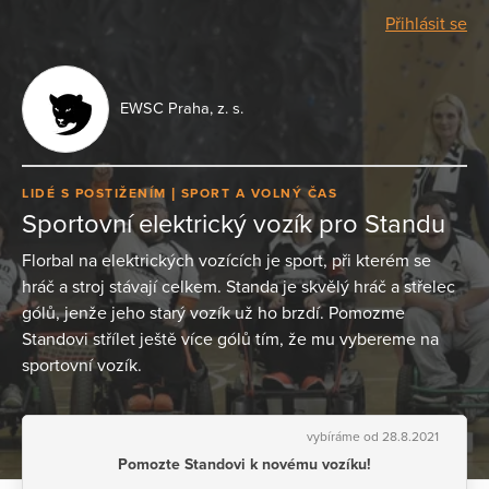
Přihlásit se
EWSC Praha, z. s.
LIDÉ S POSTIŽENÍM
SPORT A VOLNÝ ČAS
Sportovní elektrický vozík pro Standu
Florbal na elektrických vozících je sport, při kterém se
hráč a stroj stávají celkem. Standa je skvělý hráč a střelec
gólů, jenže jeho starý vozík už ho brzdí. Pomozme
Standovi střílet ještě více gólů tím, že mu vybereme na
sportovní vozík.
vybíráme od 28.8.2021
Pomozte Standovi k novému vozíku!