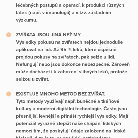
léčebných postupů a operací, k produkci různých
látek (např. v imunologii) a v tzv. základním
výzkumu.
ZVÍŘATA JSOU JINÁ NEŽ MY.
Výsledky pokusů na zvířatech nejdou jednoduše
aplikovat na lidi. Až 95 % léků, které úspěšně
projdou pokusy na zvířatech, pak selže u lidí.
Nefungují nebo jsou dokonce nebezpečné. Zároveň
může docházet i k zahození slibných léků, protože
selžou u zvířat.
EXISTUJE MNOHO METOD BEZ ZVÍŘAT.
Tyto metody využívají např. buněčné a tkáňové
kultury a moderní digitální technologie. Často jsou
přesnější, levnější a přináší rychlejší výsledky. Mají
potenciál výrazně zlepšit naše chápání lidských
nemocí tím, že poskytují údaje založené na lidské