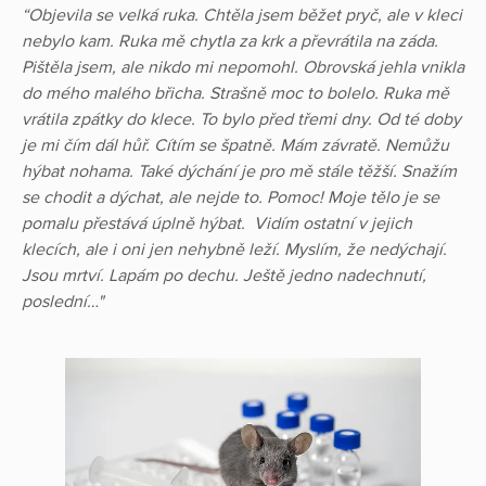
“Objevila se velká ruka. Chtěla jsem běžet pryč, ale v kleci
nebylo kam. Ruka mě chytla za krk a převrátila na záda.
Pištěla jsem, ale nikdo mi nepomohl. Obrovská jehla vnikla
do mého malého břicha. Strašně moc to bolelo. Ruka mě
vrátila zpátky do klece. To bylo před třemi dny. Od té doby
je mi čím dál hůř. Cítím se špatně. Mám závratě. Nemůžu
hýbat nohama. Také dýchání je pro mě stále těžší. Snažím
se chodit a dýchat, ale nejde to. Pomoc! Moje tělo je se
pomalu přestává úplně hýbat. Vidím ostatní v jejich
klecích, ale i oni jen nehybně leží. Myslím, že nedýchají.
Jsou mrtví. Lapám po dechu. Ještě jedno nadechnutí,
poslední…"