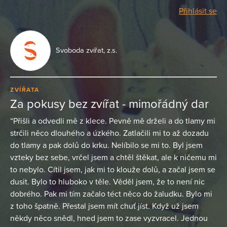
Přihlásit se
Svoboda zvířat, z.s.
ZVÍŘATA
Za pokusy bez zvířat - mimořádný dar
“Přišli a odvedli mě z klece. Pevně mě drželi a do tlamy mi
strčili něco dlouhého a úzkého. Zatlačili mi to až dozadu
do tlamy a pak dolů do krku. Nelíbilo se mi to. Byl jsem
vzteky bez sebe, vrčel jsem a chtěl štěkat, ale k ničemu mi
to nebylo. Cítil jsem, jak mi to klouže dolů, a začal jsem se
dusit. Bylo to hluboko v těle. Věděl jsem, že to není nic
dobrého. Pak mi tím začalo téct něco do žaludku. Bylo mi
z toho špatně. Přestal jsem mít chuť jíst. Když už jsem
někdy něco snědl, hned jsem to zase vyzvracel. Jednou