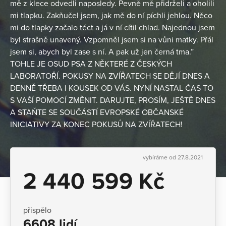
mě z klece odvedli naposledy. Pevně mě přidrželi a oholili
mi tlapku. Zakňučel jsem, jak mě do ní píchli jehlou. Něco
mi do tlapky začalo téct a já v ní cítil chlad. Najednou jsem
byl strašně unavený. Vzpomněl jsem si na vůni matky. Přál
jsem si, abych byl zase s ní. A pak už jen černá tma.”
TOHLE JE OSUD PSA Z NĚKTERÉ Z ČESKÝCH
LABORATOŘÍ. POKUSY NA ZVÍŘATECH SE DĚJÍ DNES A
DENNĚ TŘEBA I KOUSEK OD VÁS. NYNÍ NASTAL ČAS TO
S VAŠÍ POMOCÍ ZMĚNIT. DARUJTE, PROSÍM, JEŠTĚ DNES
A STAŇTE SE SOUČÁSTÍ EVROPSKÉ OBČANSKÉ
INICIATIVY ZA KONEC POKUSŮ NA ZVÍŘATECH!
vybíráme od 27.8.2021
2 440 599 Kč
přispělo
6608 lidí