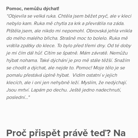
Pomoc, nemůžu dýchat!
“Objevila se velká ruka. Chtěla jsem běžet pryč, ale v kleci
nebylo kam. Ruka mě chytla za krk a převrátila na záda.
Pištěla jsem, ale nikdo mi nepomohl. Obrovská jehla vnikla
do mého malého břicha. Strašně moc to bolelo. Ruka mě
vrátila zpátky do klece. To bylo před třemi dny. Od té doby
je mi čím dál hůř. Cítím se špatně. Mám závratě. Nemůžu
hýbat nohama. Také dýchání je pro mě stále těžší. Snažím
se chodit a dýchat, ale nejde to. Pomoc! Moje tělo je se
pomalu přestává úplně hýbat. Vidím ostatní v jejich
klecích, ale i oni jen nehybně leží. Myslím, že nedýchají.
Jsou mrtví. Lapám po dechu. Ještě jedno nadechnutí,
poslední…"
Proč přispět právě teď? Na