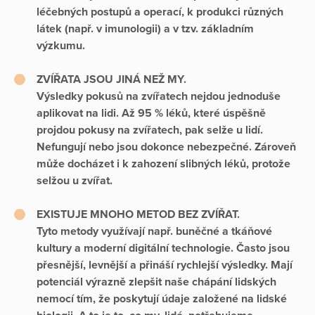
léčebných postupů a operací, k produkci různých
látek (např. v imunologii) a v tzv. základním
výzkumu.
ZVÍŘATA JSOU JINÁ NEŽ MY.
Výsledky pokusů na zvířatech nejdou jednoduše
aplikovat na lidi. Až 95 % léků, které úspěšně
projdou pokusy na zvířatech, pak selže u lidí.
Nefungují nebo jsou dokonce nebezpečné. Zároveň
může docházet i k zahození slibných léků, protože
selžou u zvířat.
EXISTUJE MNOHO METOD BEZ ZVÍŘAT.
Tyto metody využívají např. buněčné a tkáňové
kultury a moderní digitální technologie. Často jsou
přesnější, levnější a přináší rychlejší výsledky. Mají
potenciál výrazně zlepšit naše chápání lidských
nemocí tím, že poskytují údaje založené na lidské