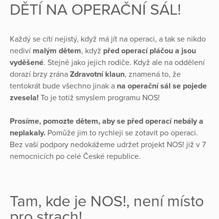
DĚTÍ NA OPERAČNÍ SÁL!
Každý se cítí nejistý, když má jít na operaci, a tak se nikdo
nediví
malým dětem
, když
před operací pláčou a jsou
vyděšené
. Stejně jako jejich rodiče. Když ale na oddělení
dorazí brzy zrána
Zdravotní klaun
, znamená to, že
tentokrát bude všechno jinak a
na operační sál se pojede
zvesela!
To je totiž smyslem programu NOS!
Prosíme, pomozte dětem, aby se před operací nebály a
neplakaly.
Pomůže jim to rychleji se zotavit po operaci.
Bez vaší podpory nedokážeme udržet projekt NOS! již v 7
nemocnicích po celé České republice.
Tam, kde je NOS!, není místo
pro strach!