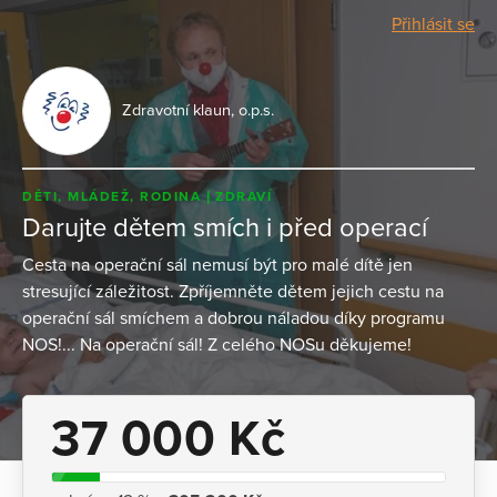
Přihlásit se
Zdravotní klaun, o.p.s.
DĚTI, MLÁDEŽ, RODINA
ZDRAVÍ
Darujte dětem smích i před operací
Cesta na operační sál nemusí být pro malé dítě jen
stresující záležitost. Zpříjemněte dětem jejich cestu na
operační sál smíchem a dobrou náladou díky programu
NOS!... Na operační sál! Z celého NOSu děkujeme!
37 000 Kč