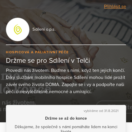
Přihlásit se
Sdílení o.p.s.
HOSPICOVÁ A PALIATIVNÍ PÉČE
Držme se pro Sdílení v Telči
Provedli nás životem. Buďme s nimi, když ten jejich končí.
Díky službám mobilního hospice Sdílení mohou lidé prožít
závěr svého života DOMA. Zapojte se i vy a podpořte naši
péči o nevyléčitelně nemocné a umírající.
vybíráme od 31.8.2021
Držme se až do konce
Děkujeme, že společně s námi pomáháte lidem na konci
života.