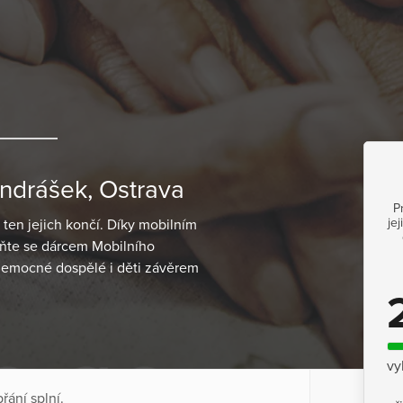
ndrášek, Ostrava
P
je
ten jejich končí. Díky mobilním
ňte se dárcem Mobilního
nemocné dospělé i děti závěrem
vy
řání splní.