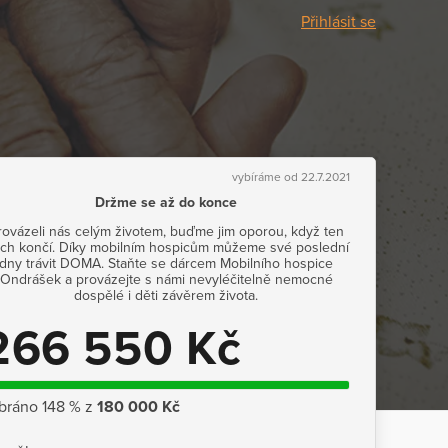
Přihlásit se
vybíráme od 22.7.2021
Držme se až do konce
rovázeli nás celým životem, buďme jim oporou, když ten
jich končí. Díky mobilním hospicům můžeme své poslední
dny trávit DOMA. Staňte se dárcem Mobilního hospice
Ondrášek a provázejte s námi nevyléčitelně nemocné
dospělé i děti závěrem života.
266 550 Kč
bráno 148 % z
180 000 Kč