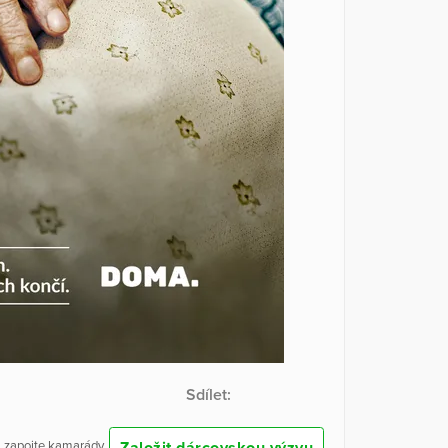
Sdílet:
Založit dárcovskou výzvu
 a zapojte kamarády