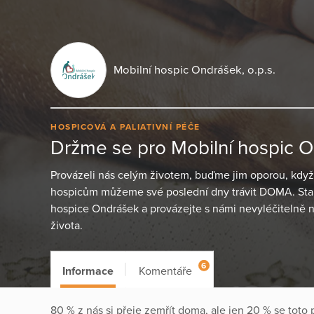
Mobilní hospic Ondrášek, o.p.s.
HOSPICOVÁ A PALIATIVNÍ PÉČE
Držme se pro Mobilní hospic O
Provázeli nás celým životem, buďme jim oporou, když 
hospicům můžeme své poslední dny trávit DOMA. Sta
hospice Ondrášek a provázejte s námi nevyléčitelně 
života.
6
Informace
Komentáře
80 % z nás si přeje zemřít doma, ale jen 20 % se toto p