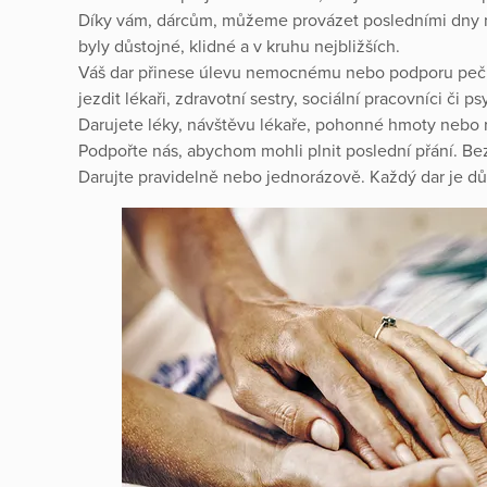
Díky vám, dárcům, můžeme provázet posledními dny n
byly důstojné, klidné a v kruhu nejbližších.
Váš dar přinese úlevu nemocnému nebo podporu peč
jezdit lékaři, zdravotní sestry, sociální pracovníci či p
Darujete léky, návštěvu lékaře, pohonné hmoty nebo 
Podpořte nás, abychom mohli plnit poslední přání. Bez
Darujte pravidelně nebo jednorázově. Každý dar je důl