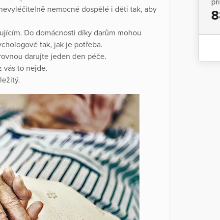
př
evyléčitelně nemocné dospělé i děti tak, aby
8
ujícím. Do domácnosti díky darům mohou
sychologové tak, jak je potřeba.
rovnou darujte jeden den péče.
 vás to nejde.
ežitý.