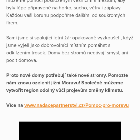
můžeme pomoci poškozeným vesnicím a městům, aby
byly lépe připravené na horko, sucho, větry i záplavy.
Každou vaši korunu podpoříme dalšími od soukromých
firem.
Sami jsme si spalující letní žár opakovaně vyzkoušeli, když
jsme vyjeli jako dobrovolníci místním pomáhat s
odklízením trosek. Domy bez stromů nedávají smysl, ani
pocit domova.
Proto nové domy potřebují také nové stromy. Pomozte
nám znovu ozelenit jižní Moravu! Společně můžeme
vytvořit region odolný vůči projevům změny klimatu.
Více na
www.nadacepartnerstvi.cz/Pomoc-pro-moravu