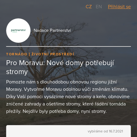
CZ
/
EN
Přihlásit se
Nadace Partnerství
TORNÁDO
ŽIVOTNÍ PROSTŘEDÍ
Pro Moravu: Nové domy potřebují
stromy
Pomozte nám s dlouhodobou obnovou regionu jižní
Moravy. Vytvořme Moravu odolnou vůči změnám klimatu.
Díky Vaší pomoci vysázíme nové stromy a keře, obnovíme
zničené zahrady a ošetříme stromy, které řádění tornáda
přežily. Nejdřív byly potřeba domy, nyní stromy.
vybíráme od 16.7.2021