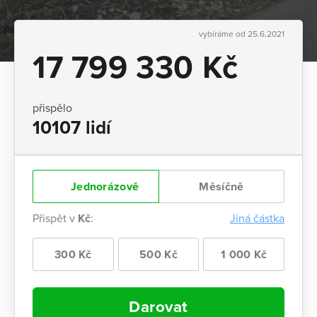
vybíráme od 25.6.2021
17 799 330 Kč
přispělo
10107 lidí
Jednorázově
Měsíčně
Přispět v
Kč
:
Jiná částka
300 Kč
500 Kč
1 000 Kč
Darovat