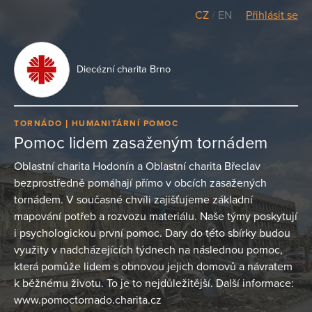
CZ
/
EN
Přihlásit se
Diecézní charita Brno
TORNÁDO
HUMANITÁRNÍ POMOC
Pomoc lidem zasaženým tornádem
Oblastní charita Hodonín a Oblastní charita Břeclav
bezprostředně pomáhají přímo v obcích zasažených
tornádem. V současné chvíli zajišťujeme základní
mapování potřeb a rozvozu materiálu. Naše týmy poskytují
i psychologickou první pomoc. Dary do této sbírky budou
využity v nadcházejících týdnech na následnou pomoc,
která pomůže lidem s obnovou jejich domovů a návratem
k běžnému životu. To je to nejdůležitější. Další informace:
www.pomoctornado.charita.cz