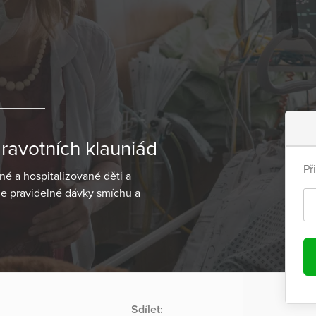
ravotních klauniád
Př
é a hospitalizované děti a
e pravidelné dávky smíchu a
Sdílet: