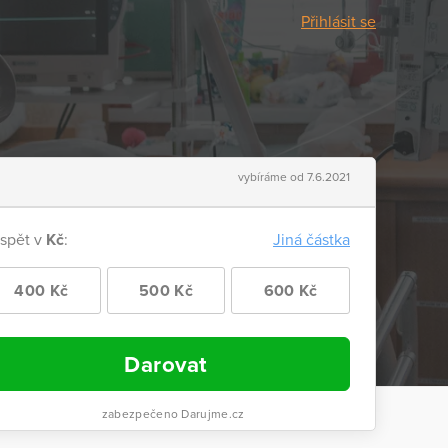
Přihlásit se
vybíráme od 7.6.2021
ispět v
Kč
:
Jiná částka
400 Kč
500 Kč
600 Kč
Darovat
zabezpečeno Darujme.cz