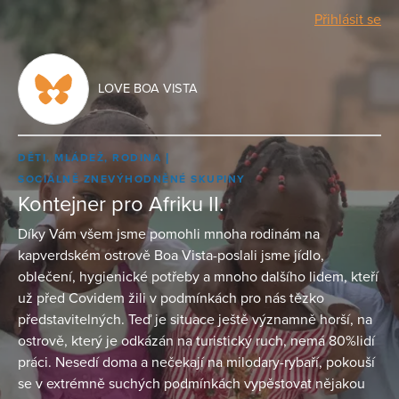
Přihlásit se
LOVE BOA VISTA
DĚTI, MLÁDEŽ, RODINA
SOCIÁLNĚ ZNEVÝHODNĚNÉ SKUPINY
Kontejner pro Afriku II.
Díky Vám všem jsme pomohli mnoha rodinám na
kapverdském ostrově Boa Vista-poslali jsme jídlo,
oblečení, hygienické potřeby a mnoho dalšího lidem, kteří
už před Covidem žili v podmínkách pro nás tězko
představitelných. Teď je situace ještě významně horší, na
ostrově, který je odkázán na turistický ruch, nemá 80%lidí
práci. Nesedí doma a nečekají na milodary-rybaří, pokouší
se v extrémně suchých podmínkách vypěstovat nějakou