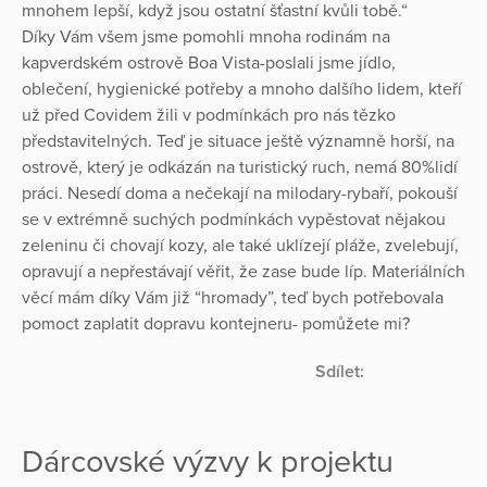
mnohem lepší, když jsou ostatní šťastní kvůli tobě.“
Díky Vám všem jsme pomohli mnoha rodinám na
kapverdském ostrově Boa Vista-poslali jsme jídlo,
oblečení, hygienické potřeby a mnoho dalšího lidem, kteří
už před Covidem žili v podmínkách pro nás tězko
představitelných. Teď je situace ještě významně horší, na
ostrově, který je odkázán na turistický ruch, nemá 80%lidí
práci. Nesedí doma a nečekají na milodary-rybaří, pokouší
se v extrémně suchých podmínkách vypěstovat nějakou
zeleninu či chovají kozy, ale také uklízejí pláže, zvelebují,
opravují a nepřestávají věřit, že zase bude líp. Materiálních
věcí mám díky Vám již “hromady”, teď bych potřebovala
pomoct zaplatit dopravu kontejneru- pomůžete mi?
Sdílet:
Dárcovské výzvy k projektu