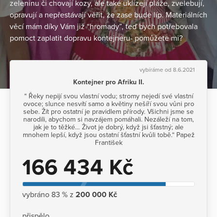
zeleninu či chovají kozy, ale také uklízejí pláže, zvelebují,
opravují a nepřestávají věřit, že zase bude líp. Materiálních
věcí mám díky Vám již “hromady”, teď bych potřebovala
pomoct zaplatit dopravu kontejneru- pomůžete mi?
vybíráme od 8.6.2021
Kontejner pro Afriku II.
“ Řeky nepijí svou vlastní vodu; stromy nejedí své vlastní
ovoce; slunce nesvítí samo a květiny nešíří svou vůni pro
sebe. Žít pro ostatní je pravidlem přírody. Všichni jsme se
narodili, abychom si navzájem pomáhali. Nezáleží na tom,
jak je to těžké… Život je dobrý, když jsi šťastný; ale
mnohem lepší, když jsou ostatní šťastní kvůli tobě.“ Papež
František
166 434 Kč
vybráno 83 % z
200 000 Kč
přispělo