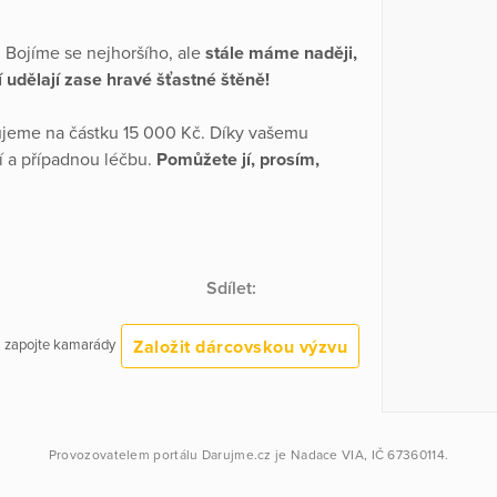
. Bojíme se nejhoršího, ale
stále máme naději,
í udělají zase hravé šťastné štěně!
ujeme na částku 15 000 Kč. Díky vašemu
ží a případnou léčbu.
Pomůžete jí, prosím,
Sdílet:
Založit dárcovskou výzvu
 a zapojte kamarády
Provozovatelem portálu
Darujme.cz
je
Nadace VIA
, IČ 67360114.