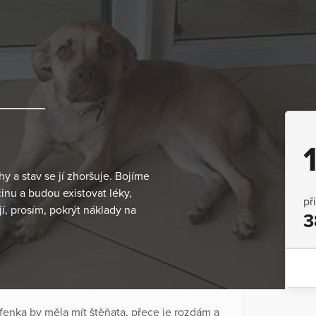
 a stav se jí zhoršuje. Bojíme
inu a budou existovat léky,
př
jí, prosím, pokrýt náklady na
3
fenka by měla mít štěňata, přece je rozdám a