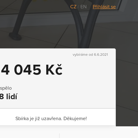
CZ
/
EN
Přihlásit se
vybíráme od 6.6.2021
14 045 Kč
ispělo
8 lidí
Sbírka je již uzavřena. Děkujeme!