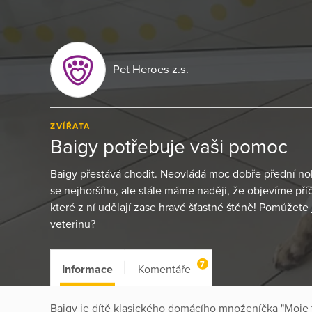
Pet Heroes z.s.
ZVÍŘATA
Baigy potřebuje vaši pomoc
Baigy přestává chodit. Neovládá moc dobře přední nohy
se nejhoršího, ale stále máme naději, že objevíme příč
které z ní udělají zase hravé šťastné štěně! Pomůžete 
veterinu?
7
Informace
Komentáře
Baigy je dítě klasického domácího množeníčka "Moje 