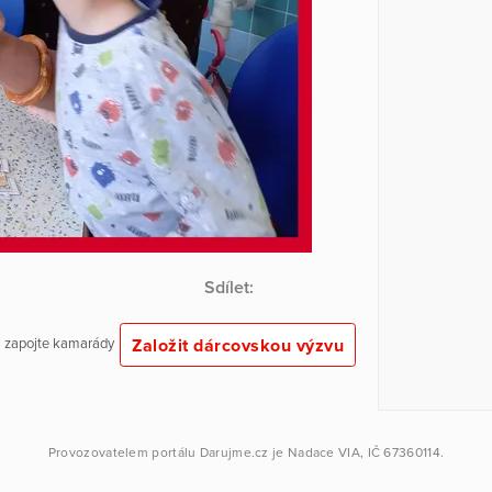
Sdílet:
Založit dárcovskou výzvu
 a zapojte kamarády
Provozovatelem portálu
Darujme.cz
je
Nadace VIA
, IČ 67360114.