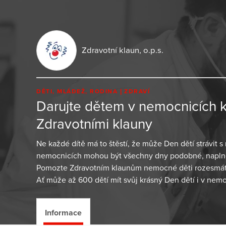
Zdravotní klaun, o.p.s.
DĚTI, MLÁDEŽ, RODINA
ZDRAVÍ
Darujte dětem v nemocnicích k
Zdravotními klauny
Ne každé dítě má to štěstí, že může Den dětí strávit s
nemocnicích mohou být všechny dny podobné, naplně
Pomozte Zdravotním klaunům nemocné děti rozesmát a u
Ať může až 600 dětí mít svůj krásný Den dětí i v nemo
Informace