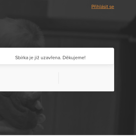
Přihlásit se
Sbírka je již uzavřena. Děkujeme!