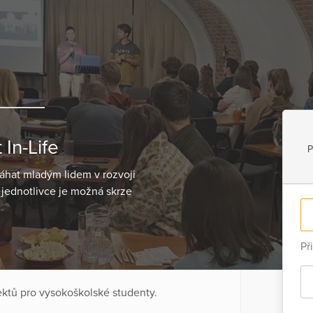
In-Life
P
máhat mladým lidem v rozvoji
a jednotlivce je možná skrze
Př
jektů pro vysokoškolské studenty.