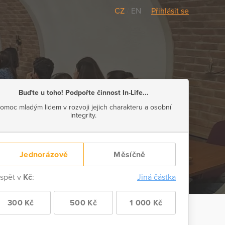
CZ
/
EN
Přihlásit se
Buďte u toho! Podpořte činnost In-Life...
omoc mladým lidem v rozvoji jejich charakteru a osobní
integrity.
Jednorázově
Měsíčně
ispět v
Kč
:
Jiná částka
300 Kč
500 Kč
1 000 Kč