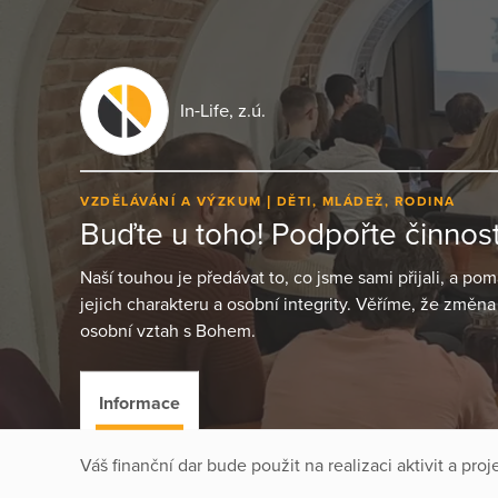
In-Life, z.ú.
VZDĚLÁVÁNÍ A VÝZKUM
DĚTI, MLÁDEŽ, RODINA
Buďte u toho! Podpořte činnost 
Naší touhou je předávat to, co jsme sami přijali, a po
jejich charakteru a osobní integrity. Věříme, že změn
osobní vztah s Bohem.
Informace
Váš finanční dar bude použit na realizaci aktivit a pro