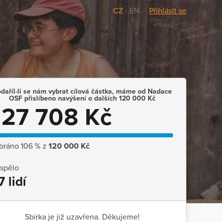
CZ
/
EN
Přihlásit se
daříl-li se nám vybrat cílová částka, máme od Nadace
OSF přislíbeno navýšení o dalších 120 000 Kč
127 708 Kč
bráno 106 % z
120 000 Kč
ispělo
7 lidí
Sbírka je již uzavřena. Děkujeme!