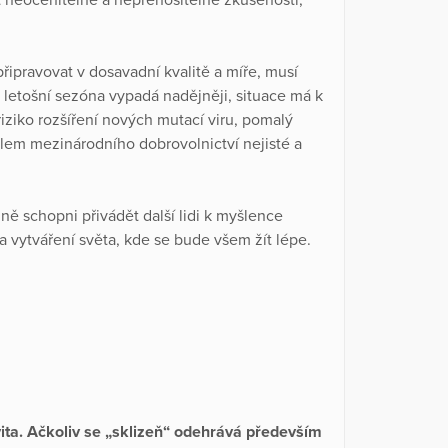
ipravovat v dosavadní kvalitě a míře, musí
 letošní sezóna vypadá nadějněji, situace má k
iziko rozšíření nových mutací viru, pomalý
kolem mezinárodního dobrovolnictví nejisté a
ě schopni přivádět další lidi k myšlence
a vytváření světa, kde se bude všem žít lépe.
ita. Ačkoliv se „sklizeň“ odehrává především