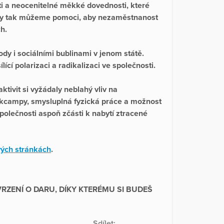
ti a neocenitelné měkké dovednosti, které
kty tak můžeme pomoci, aby nezaměstnanost
ch.
y i sociálními bublinami v jenom státě.
cí polarizaci a radikalizaci ve společnosti.
tivit si vyžádaly neblahý vliv na
rkcampy, smysluplná fyzická práce a možnost
olečnosti aspoň zčásti k nabytí ztracené
ých stránkách
.
ZENÍ O DARU, DÍKY KTERÉMU SI BUDEŠ
Sdílet: