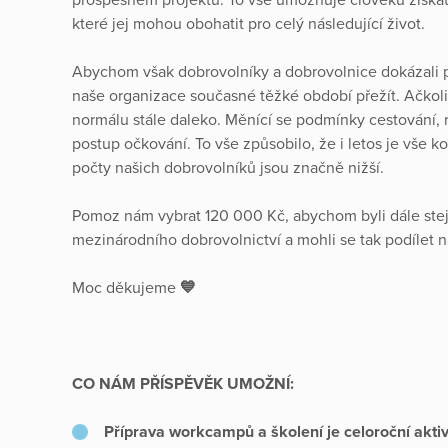
které jej mohou obohatit pro celý následující život.
Abychom však dobrovolníky a dobrovolnice dokázali př
naše organizace současné těžké období přežít. Ačkoli
normálu stále daleko. Měnící se podmínky cestování, r
postup očkování. To vše způsobilo, že i letos je vše 
počty našich dobrovolníků jsou značně nižší.
Pomoz nám vybrat 120 000 Kč, abychom byli dále stejn
mezinárodního dobrovolnictví a mohli se tak podílet n
Moc děkujeme
💙
CO NÁM PŘÍSPĚVĚK UMOŽNÍ:
Příprava workcampů a školení je celoroční aktiv