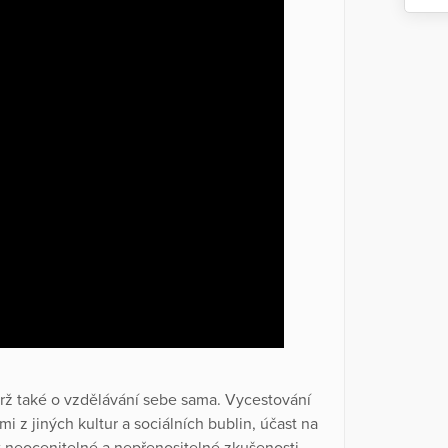
rž také o vzdělávání sebe sama. Vycestování
mi z jiných kultur a sociálních bublin, účast na
 neocenitelné a nepřenositelné zkušenosti,