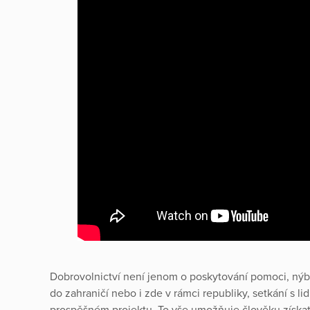
Dobrovolnictví není jenom o poskytování pomoci, nýb
do zahraničí nebo i zde v rámci republiky, setkání s lid
prospěšném projektu. To vše umožňuje člověku získat