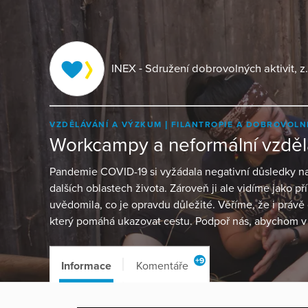
INEX - Sdružení dobrovolných aktivit, z.
VZDĚLÁVÁNÍ A VÝZKUM
FILANTROPIE A DOBROVOLN
Workcampy a neformální vzdělá
Pandemie COVID-19 si vyžádala negativní důsledky n
dalších oblastech života. Zároveň ji ale vidíme jako pří
uvědomila, co je opravdu důležité. Věříme, že i právě 
který pomáhá ukazovat cestu. Podpoř nás, abychom v 
+9
Informace
Komentáře