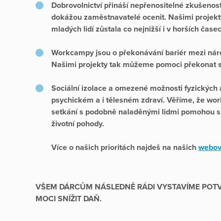
Dobrovolnictví přináší nepřenositelné zkušenos
dokážou zaměstnavatelé ocenit. Našimi proje
mladých lidí zůstala co nejnižší i v horších čase
Workcampy jsou o překonávání bariér mezi národ
Našimi projekty tak můžeme pomoci překonat sílí
Sociální izolace a omezené možnosti fyzických ak
psychickém a i tělesném zdraví. Věříme, že wo
setkání s podobně naladěnými lidmi pomohou sp
životní pohody.
Více o našich prioritách najdeš na našich
webov
VŠEM DÁRCŮM NÁSLEDNĚ RÁDI VYSTAVÍME POTVR
MOCI SNÍŽIT DAŇ.