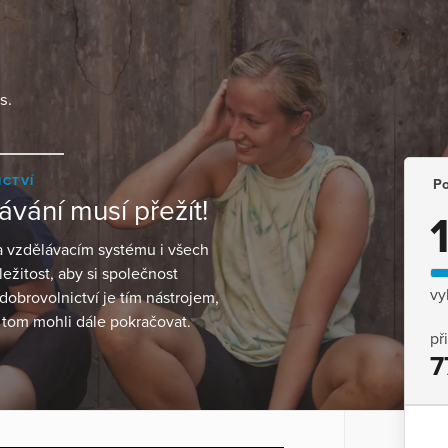
s.
ICTVÍ
Po
vání musí přežít!
a vzdělávacím systému i všech
ležitost, aby si společnost
vy
dobrovolnictví je tím nástrojem,
tom mohli dále pokračovat.
př
7