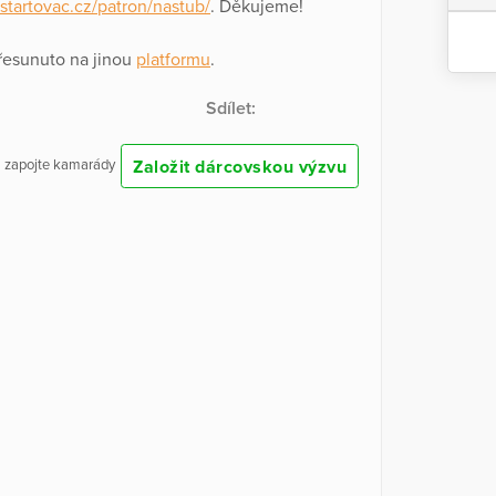
startovac.cz/patron/nastub/
. Děkujeme!
řesunuto na jinou
platformu
.
Sdílet:
Založit dárcovskou výzvu
 a zapojte kamarády