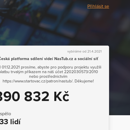
Přihlásit se
vybíráme od 21.4.2021
Česká platforma sdílení videí NasTub.cz a sociální síť
 01.12.2021 prosíme, abyste pro podporu projektu využili
platbu trvalým příkazem na náš účet 2202030573/2010
nebo prostřednictvím
https://www.startovac.cz/patron/nastub/. Děkujeme!
390 832 Kč
ispělo
33 lidí