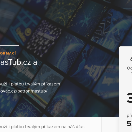
FORMACÍ
NasTub.cz a
Od
užili platbu trvalým příkazem
ovac.cz/patron/nastub/
př
5
užili platbu trvalým příkazem na náš účet