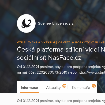
Sueneé Universe, z.s.
VZDĚLÁVÁNÍ A VÝZKUM
OSVĚTA A POSKYTOVÁNÍ IN
Česká platforma sdílení videí 
sociální síť NasFace.cz
Od 01.12.2021 prosíme, abyste pro podporu projektu vy
na náš účet 2202030573/2010 nebo https://www.start
+9
+9
Informace
Aktuality
Komentáře
Od 01.12.2021 prosíme, abyste pro podporu projektu vy