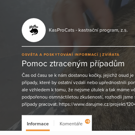
KasProCats - kastrační program, z.s.
OSVĚTA A POSKYTOVÁNÍ INFORMACÍ
ZVÍŘATA
Pomoc ztraceným případům
Čas od času se k nám dostanou kočky, jejichž osud je
případy, které by ostatní vzdali nebo upřednostnili 
ale vzhledem k tomu, že nejsme útulek a tak máme větš
podpořenou osmnáctiletou zkušeností, rozhodli jsme 
případy pracovat. https://www.darujme.cz/projekt/12
+9
Informace
Komentáře