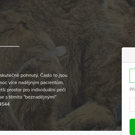
 skutečně pohnutý. Často to jsou
pomoc více nadějným pacientům,
Př
í prostor pro individuální péči
se s těmito "beznadějnými"
04544