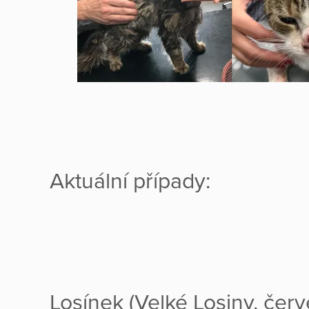
Aktuální případy:
Losínek (Velké Losiny, čer