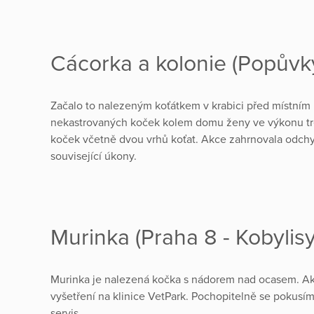
Cácorka a kolonie (Popůvk
Začalo to nalezeným koťátkem v krabici před místním ú
nekastrovaných koček kolem domu ženy ve výkonu tre
koček včetně dvou vrhů koťat. Akce zahrnovala odchyty
související úkony.
Murinka (Praha 8 - Kobylis
Murinka je nalezená kočka s nádorem nad ocasem. Akt
vyšetření na klinice VetPark. Pochopitelně se pokusím
servis.