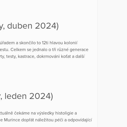
y, duben 2024)
řadem a skončilo to 12ti hlavou kolonií
stu. Celkem se jednalo o tři různé generace
, testy, kastrace, dokrmováni koťat a další
y, leden 2024)
uálně čekáme na výsledky histoligie a
e Murince dopřát náležitou péči a odpovídající