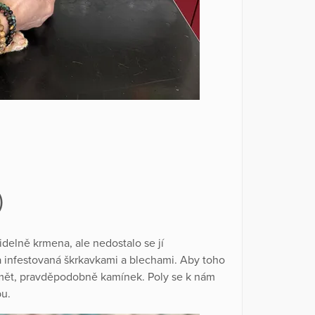
)
videlně krmena, ale nedostalo se jí
a infestovaná škrkavkami a blechami. Aby toho
edmět, pravděpodobně kamínek. Poly se k nám
bu.