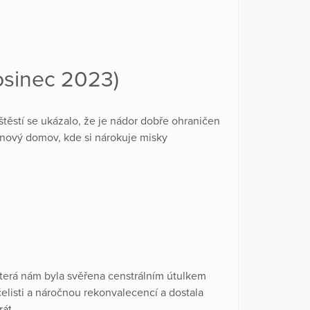
osinec 2023)
štěstí se ukázalo, že je nádor dobře ohraničen
 nový domov, kde si nárokuje misky
která nám byla svěřena censtrálním útulkem
 čelisti a náročnou rekonvalecencí a dostala
rát.