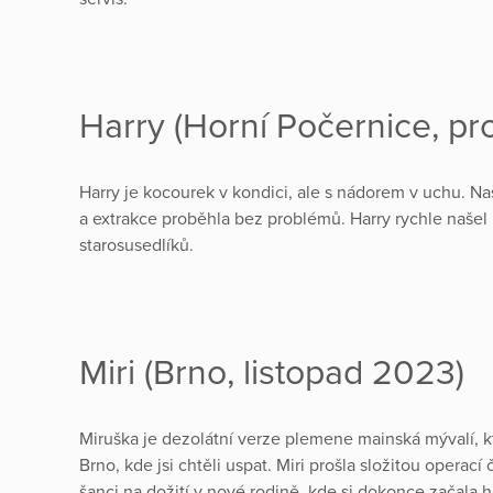
Harry (Horní Počernice, pr
Harry je kocourek v kondici, ale s nádorem v uchu. Na
a extrakce proběhla bez problémů. Harry rychle našel
starosusedlíků.
Miri (Brno, listopad 2023)
Miruška je dezolátní verze plemene mainská mývalí, 
Brno, kde jsi chtěli uspat. Miri prošla složitou operací
šanci na dožití v nové rodině, kde si dokonce začala h