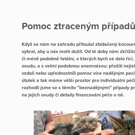
Pomoc ztraceným případ
Když se nám na zahradu přitoulal zbídačený kocourek
vybral, aby u nás mohl dožít. Od té doby nám zkřížilo
či méně podobně fatální, o kterých bych se dalo říci
osudu, a s velmi podobnou anamnézou: přežití nejisté
vzdali nebo upřednostnili pomoc více nadějným pac
útulek a tak máme větší prostor pro individuální pé
rozhodli jsme se s těmito "beznadějnými" případy pr
na jejich osudy či detaily financování péče o ně.