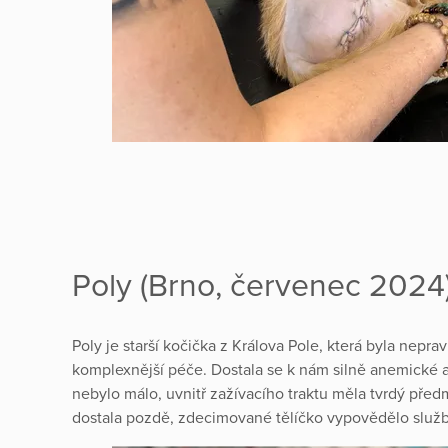
Poly (Brno, červenec 2024
Poly je starší kočička z Králova Pole, která byla nepra
komplexnější péče. Dostala se k nám silně anemické 
nebylo málo, uvnitř zažívacího traktu měla tvrdý př
dostala pozdě, zdecimované tělíčko vypovědělo služ