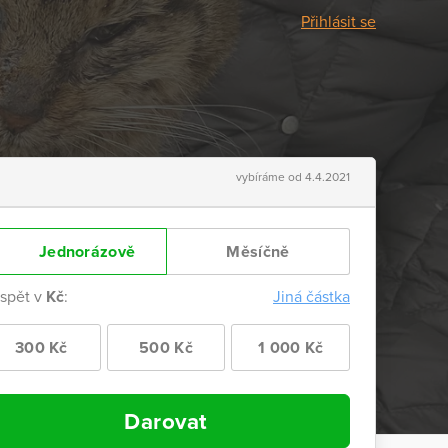
Přihlásit se
vybíráme od 4.4.2021
Jednorázově
Měsíčně
ispět v
Kč
:
Jiná částka
300 Kč
500 Kč
1 000 Kč
Darovat