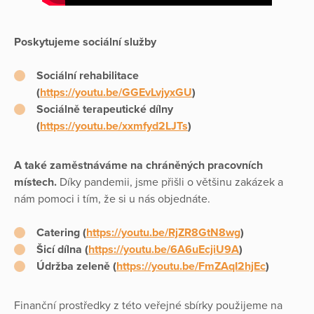
Poskytujeme sociální služby
Sociální rehabilitace
(
https://youtu.be/GGEvLvjyxGU
)
Sociálně terapeutické dílny
(
https://youtu.be/xxmfyd2LJTs
)
A také zaměstnáváme na chráněných pracovních
místech.
Díky pandemii, jsme přišli o většinu zakázek a
nám pomoci i tím, že si u nás objednáte.
Catering (
https://youtu.be/RjZR8GtN8wg
)
Šicí dílna (
https://youtu.be/6A6uEcjiU9A
)
Údržba zeleně (
https://youtu.be/FmZAqI2hjEc
)
Finanční prostředky z této veřejné sbírky použijeme na