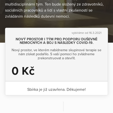
multidisciplinární tým. Ten bude složený ze zdravotníků,
sociálních pracovníků a lidí s vlastní zkušeností se
zvládáním následků duševní nemoci.
vybíráme od 16.3.2021
NOVÝ PROSTOR I TÝM PRO PODPORU DUŠEVNĚ
NEMOCNÝCH A BOJ S NÁSLEDKY COVID-19.
Nový prostor, ve kterém nabídneme skupinové terapie se
nám získat podařilo. S vaší pomoci ho zvládneme
zrekonstruovat a otevřít.
0 Kč
Sbírka je již uzavřena. Děkujeme!