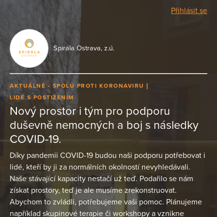
Přihlásit se
Spirála Ostrava, z.ú.
AKTUÁLNĚ - SPOLU PROTI KORONAVIRU
LIDÉ S POSTIŽENÍM
Nový prostor i tým pro podporu
duševně nemocných a boj s následky
COVID-19.
Díky pandemii COVID-19 budou naši podporu potřebovat i
lidé, kteří by ji za normálních okolností nevyhledávali.
Naše stávající kapacity nestačí už teď. Podařilo se nám
získat prostory, teď je ale musíme zrekonstruovat.
Abychom to zvládli, potřebujeme vaši pomoc. Plánujeme
například skupinové terapie či workshopy a vznikne