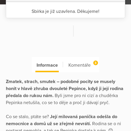
Sbírka je již uzavřena. Děkujeme!
3
Informace
Komentáře
Zmatek, strach, smutek – podobné pocity se musely
honit v hlavě zhruba dvouleté Pepince, když ji její rodina
předala do rukou nám.
Byli jsme pro ni cizí a chuděrka
Pepinka netušila, co se to děje a proč ji dávají pryč.
Co se stalo, ptáte se?
Její milovaná panička odešla do
nemocnice a domů už se zřejmě nevrátí.
Rodina se o ni
postarat nemohla, a tak se Pepinka dostala k nám. 😔