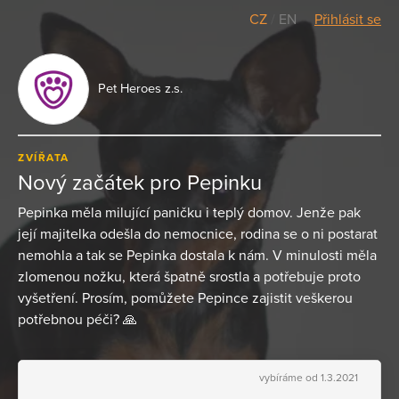
CZ
/
EN
Přihlásit se
Pet Heroes z.s.
ZVÍŘATA
Nový začátek pro Pepinku
Pepinka měla milující paničku i teplý domov. Jenže pak
její majitelka odešla do nemocnice, rodina se o ni postarat
nemohla a tak se Pepinka dostala k nám. V minulosti měla
zlomenou nožku, která špatně srostla a potřebuje proto
vyšetření. Prosím, pomůžete Pepince zajistit veškerou
potřebnou péči? 🙏
vybíráme od 1.3.2021