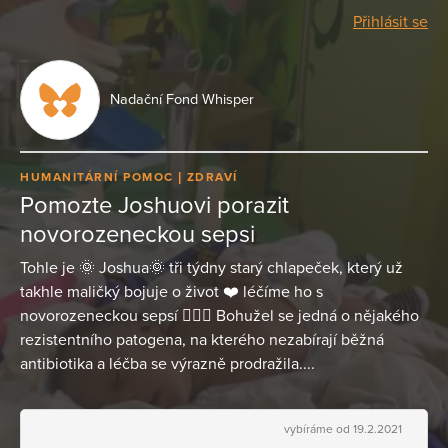
Přihlásit se
Nadační Fond Whisper
HUMANITÁRNÍ POMOC
ZDRAVÍ
Pomozte Joshuovi porazit
novorozeneckou sepsi
Tohle je 🌞 Joshua🌞 tři týdny starý chlapeček, který už
takhle maličký bojuje o život ❤️ léčíme ho s
novorozeneckou sepsí 👨🏼‍⚕️ Bohužel se jedná o nějakého
rezistentního patogena, na kterého nezabírají běžná
antibiotika a léčba se výrazně prodražila....
vybíráme od 19.2.2021