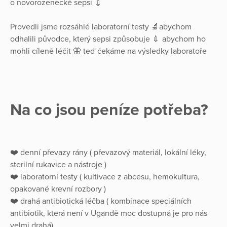
o novorozenecké sepsi 💉
Provedli jsme rozsáhlé laboratorní testy 🔬abychom
odhalili původce, který sepsi způsobuje 💉 abychom ho
mohli cíleně léčit 🦋 teď čekáme na výsledky laboratoře
Na co jsou peníze potřeba?
❤️ denní převazy rány ( převazový materiál, lokální léky,
sterilní rukavice a nástroje )
❤️ laboratorní testy ( kultivace z abcesu, hemokultura,
opakované krevní rozbory )
❤️ drahá antibiotická léčba ( kombinace speciálních
antibiotik, která není v Ugandě moc dostupná je pro nás
velmi drahá)