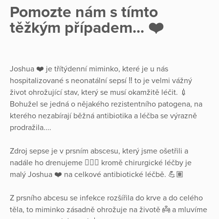
Pomozte nám s tímto
těžkým případem... ❤️
Joshua ❤️ je třítýdenní miminko, které je u nás
hospitalizované s neonatální sepsí ‼️ to je velmi vážný
život ohrožující stav, který se musí okamžitě léčit. 💉
Bohužel se jedná o nějakého rezistentního patogena, na
kterého nezabírají běžná antibiotika a léčba se výrazně
prodražila....
Zdroj sepse je v prsním abscesu, který jsme ošetřili a
nadále ho drenujeme 👨🏼‍⚕️ kromě chirurgické léčby je
malý Joshua ❤️ na celkové antibiotické léčbě. 💪🏽
Z prsního abcesu se infekce rozšířila do krve a do celého
těla, to miminko zásadně ohrožuje na životě 👼 a mluvíme