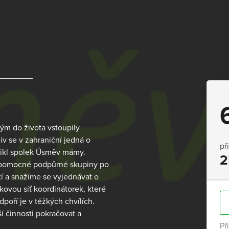
ým do života vstoupily
v se v zahraniční jedná o
př
znikl spolek Úsměv mámy.
2
épomocné podpůrné skupiny po
í a snažíme se vyjednávat o
kovou síť koordinátorek, které
oří je v těžkých chvílích.
 činnosti pokračovat a
Př