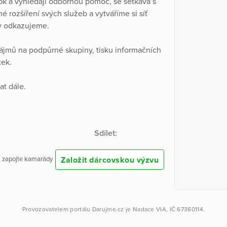
ok a vyhledají odbornou pomoc, se setkává s
rozšíření svých služeb a vytváříme si síť
by odkazujeme.
ájmů na podpůrné skupiny, tisku informačních
tek.
at dále.
Sdílet:
Založit dárcovskou výzvu
 a zapojte kamarády
Provozovatelem portálu
Darujme.cz
je
Nadace VIA
, IČ 67360114.