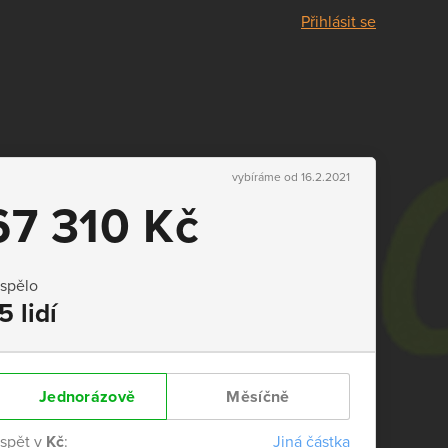
Přihlásit se
vybíráme od 16.2.2021
67 310 Kč
ispělo
5 lidí
Jednorázově
Měsíčně
ispět v
Kč
:
Jiná částka