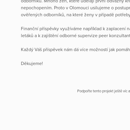
odborníků. Mnoho žen, které udělají první odvážný kr
nepochopením. Proto v Olomouci usilujeme o postupné 
ověřených odborníků, na které ženy v případě potře
Finanční příspěvky využíváme například k zaplacení n
letáků a k zajištění odborné supervize peer konzultan
Každý Váš příspěvek nám dá více možností jak pomáh
Děkujeme!
Podpořte tento projekt ještě víc