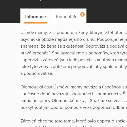
6
Informace
Komentáře
Úsměv mámy, z.s. podporuje ženy, kterým v těhotenst
psychické obtíže nejrůznějšího druhu. Podporujeme j
znamená, že žena se zkušeností doprovází a dodává 
právě prochází. Spolupracujeme s odborníky, kteří tyt
supervizi a zároveň jsou k dispozici i samotným mam
také tyto ženy s obtížemi propojovat, aby spolu mohl
a podporovat se.
Olomoucká část Úsměvu mámy navázala úspěšnou spol
současné době navazuje spolupráci i s nemocnicí v Š
ambulancemi v Olomouckém kraji. Snažíme se včas zac
poskytnout jim oporu, pomoc a včas doporučit odborn
Zároveň chceme toto téma, které bylo doposud spíše 