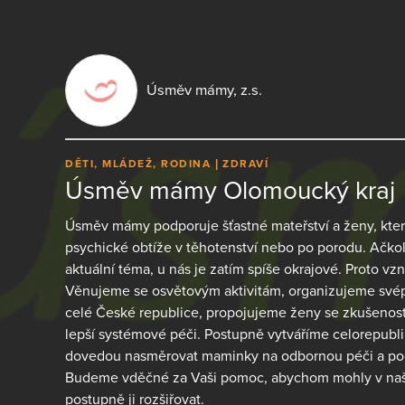
Úsměv mámy, z.s.
DĚTI, MLÁDEŽ, RODINA
ZDRAVÍ
Úsměv mámy Olomoucký kraj
Úsměv mámy podporuje šťastné mateřství a ženy, kter
psychické obtíže v těhotenství nebo po porodu. Ačkoli
aktuální téma, u nás je zatím spíše okrajové. Proto v
Věnujeme se osvětovým aktivitám, organizujeme sv
celé České republice, propojujeme ženy se zkušenost
lepší systémové péči. Postupně vytváříme celorepubli
dovedou nasměrovat maminky na odbornou péči a podp
Budeme vděčné za Vaši pomoc, abychom mohly v naší
postupně ji rozšiřovat.