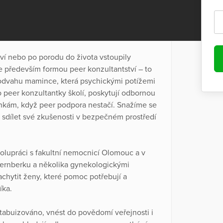
ví nebo po porodu do života vstoupily
e především formou peer konzultantství – to
odvahu mamince, která psychickými potížemi
o peer konzultantky školí, poskytují odbornou
inkám, když peer podpora nestačí. Snažíme se
y sdílet své zkušenosti v bezpečném prostředí
upráci s fakultní nemocnicí Olomouc a v
ternberku a několika gynekologickými
hytit ženy, které pomoc potřebují a
íka.
tabuizováno, vnést do povědomí veřejnosti i