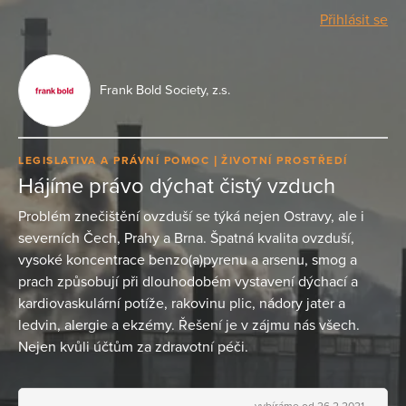
Přihlásit se
Frank Bold Society, z.s.
LEGISLATIVA A PRÁVNÍ POMOC
ŽIVOTNÍ PROSTŘEDÍ
Hájíme právo dýchat čistý vzduch
Problém znečištění ovzduší se týká nejen Ostravy, ale i
severních Čech, Prahy a Brna. Špatná kvalita ovzduší,
vysoké koncentrace benzo(a)pyrenu a arsenu, smog a
prach způsobují při dlouhodobém vystavení dýchací a
kardiovaskulární potíže, rakovinu plic, nádory jater a
ledvin, alergie a ekzémy. Řešení je v zájmu nás všech.
Nejen kvůli účtům za zdravotní péči.
vybíráme od 26.2.2021