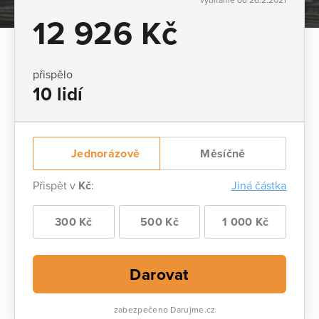
12 926 Kč
přispělo
10 lidí
Jednorázově
Měsíčně
Přispět v
Kč
:
Jiná částka
300 Kč
500 Kč
1 000 Kč
Darovat
zabezpečeno Darujme.cz