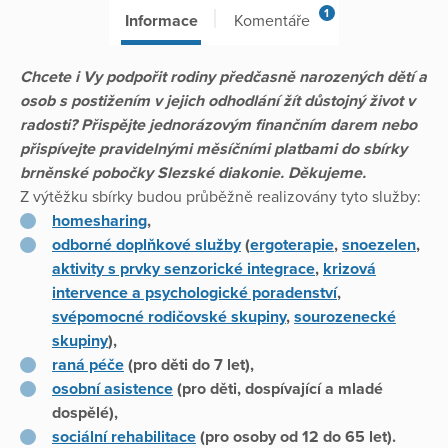
1
Informace
Komentáře
Chcete i Vy podpořit rodiny předčasně narozených dětí a
osob s postižením v jejich odhodlání žít důstojný život v
radosti? Přispějte jednorázovým finančním darem nebo
přispívejte pravidelnými měsíčními platbami do sbírky
brněnské pobočky Slezské diakonie. Děkujeme.
Z výtěžku sbírky budou průběžně realizovány tyto služby:
homesharing
,
odborné doplňkové služby
(
ergoterapie
,
snoezelen
,
aktivity s prvky senzorické integrace
,
krizová
intervence a psychologické poradenství
,
svépomocné rodičovské skupiny
,
sourozenecké
skupiny
),
raná péče
(pro děti do 7 let),
osobní asistence
(pro děti, dospívající a mladé
dospělé),
sociální rehabilitace
(pro osoby od 12 do 65 let).