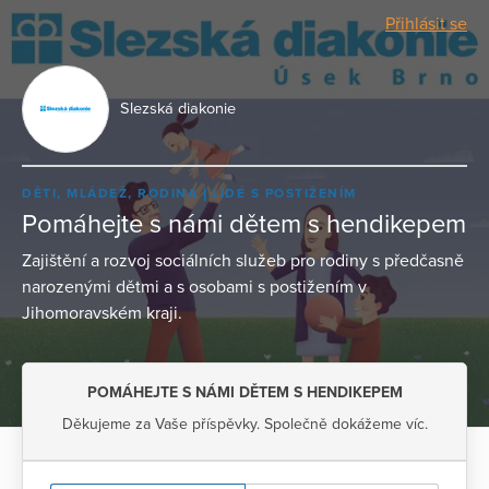
Přihlásit se
Slezská diakonie
DĚTI, MLÁDEŽ, RODINA
LIDÉ S POSTIŽENÍM
Pomáhejte s námi dětem s hendikepem
Zajištění a rozvoj sociálních služeb pro rodiny s předčasně
narozenými dětmi a s osobami s postižením v
Jihomoravském kraji.
POMÁHEJTE S NÁMI DĚTEM S HENDIKEPEM
Děkujeme za Vaše příspěvky. Společně dokážeme víc.