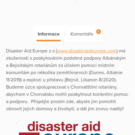
1
Informace
Komentáře
Disaster Aid Europe z.s (
www.disasteraideurope.com
) má
zkušenosti s poskytováním podobné podpory Albánským
a Bejrútským rotariánům za ůčelem pomoci místním
komunitám po několika zemětřeseních (Durres, Albánie
11/2019) a explozi u přístavu (Bejrút, Libanon 8/2020).
Budeme úzce spolupracovat s Chorvatštími rotariány,
abychom v Chorvatsku mohli poskytnout konkrétní pomoc
a podporu. Přispějte prosím zde, abyste jim pomohli
obnovit jejich domovy a živobytí, a dát jim znovu naději!