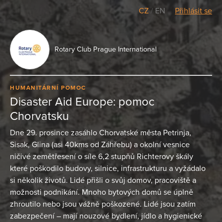
CZ
/
EN
Přihlásit se
Rotary Club Prague International
HUMANITÁRNÍ POMOC
Disaster Aid Europe: pomoc
Chorvatsku
Dne 29. prosince zasáhlo Chorvatské města Petrinja,
Sisak, Glina (asi 40kms od Záhřebu) a okolní vesnice
ničivé zemětřesení o síle 6,2 stupňů Richterovy škály
které poškodilo budovy, silnice, infrastrukturu a vyžádalo
si několik životů. Lidé přišli o svůj domov, pracoviště a
možnosti podnikání. Mnoho bytových domů se úplně
zhroutilo nebo jsou vážně poškozené. Lidé jsou zatím
zabezpečení – mají nouzové bydlení, jídlo a hygienické