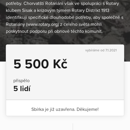
potřeby. Chorvatští Rotariáni však ve spolupráci s Rotary
klubem Sisak a krizovým týmem Rotary Distrikt 1913
identifikují specifické dlouhodobé potřeby, aby společně s
Rotariány (www.rotary.org) z celého světa mohli
poskytnout podporu při obnově těchto komunit.
vybíráme od 7.1.2021
5 500 Kč
přispělo
5 lidí
Sbírka je již uzavřena. Děkujeme!