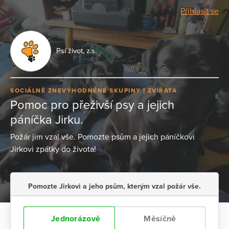
Přihlásit se
Psí život, z.s.
SOCIÁLNĚ ZNEVÝHODNĚNÉ SKUPINY
ZVÍŘATA
Pomoc pro přeživší psy a jejich
páníčka Jirku.
Požár jim vzal vše. Pomozte psům a jejich páníčkovi
Jirkovi zpátky do života!
Pomozte Jirkovi a jeho psům, kterým vzal požár vše.
Jednorázově
Měsíčně