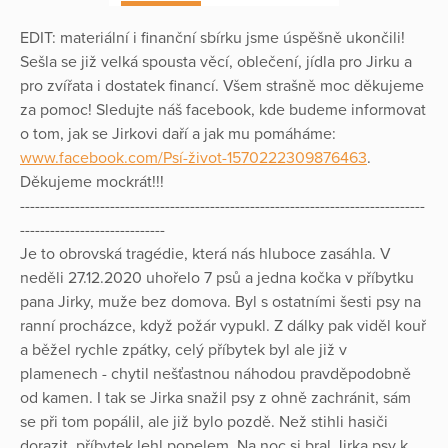
EDIT: materiální i finanční sbírku jsme úspěšně ukončili!
Sešla se již velká spousta věcí, oblečení, jídla pro Jirku a
pro zvířata i dostatek financí. Všem strašně moc děkujeme
za pomoc! Sledujte náš facebook, kde budeme informovat
o tom, jak se Jirkovi daří a jak mu pomáháme:
www.facebook.com/Psí-život-1570222309876463
.
Děkujeme mockrát!!!
---------------------------------------------------------------------------------
-----------------------------
Je to obrovská tragédie, která nás hluboce zasáhla. V
neděli 27.12.2020 uhořelo 7 psů a jedna kočka v příbytku
pana Jirky, muže bez domova. Byl s ostatními šesti psy na
ranní procházce, když požár vypukl. Z dálky pak viděl kouř
a běžel rychle zpátky, celý příbytek byl ale již v
plamenech - chytil nešťastnou náhodou pravděpodobně
od kamen. I tak se Jirka snažil psy z ohně zachránit, sám
se při tom popálil, ale již bylo pozdě. Než stihli hasiči
dorazit, příbytek lehl popelem. Na noc si bral Jirka psy k