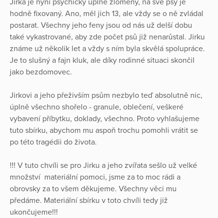
Jirka je nyní psychicky úplně zlomený, na své psy je
hodně fixovaný. Ano, měl jich 13, ale vždy se o ně zvládal
postarat. Všechny jeho feny jsou od nás už delší dobu
také vykastrované, aby zde počet psů již nenarůstal. Jirku
známe už několik let a vždy s ním byla skvělá spolupráce.
Je to slušný a fajn kluk, ale díky rodinné situaci skončil
jako bezdomovec.
Jirkovi a jeho přeživším psům nezbylo teď absolutně nic,
úplně všechno shořelo - granule, oblečení, veškeré
vybavení příbytku, doklady, všechno. Proto vyhlašujeme
tuto sbírku, abychom mu aspoň trochu pomohli vrátit se
po této tragédii do života.
!!! V tuto chvíli se pro Jirku a jeho zvířata sešlo už velké
množství materiální pomoci, jsme za to moc rádi a
obrovsky za to všem děkujeme. Všechny věci mu
předáme. Materiální sbírku v toto chvíli tedy již
ukončujeme!!!