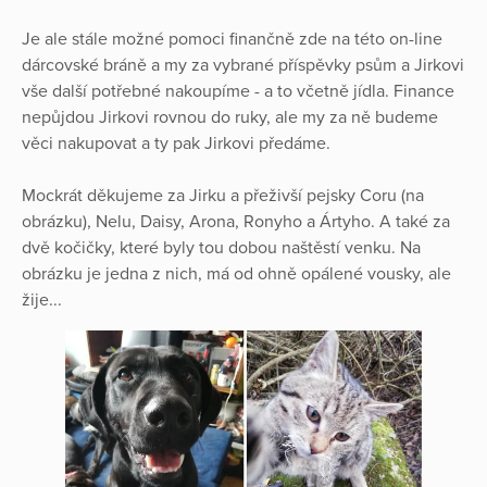
Je ale stále možné pomoci finančně zde na této on-line
dárcovské bráně a my za vybrané příspěvky psům a Jirkovi
vše další potřebné nakoupíme - a to včetně jídla. Finance
nepůjdou Jirkovi rovnou do ruky, ale my za ně budeme
věci nakupovat a ty pak Jirkovi předáme.
Mockrát děkujeme za Jirku a přeživší pejsky Coru (na
obrázku), Nelu, Daisy, Arona, Ronyho a Ártyho. A také za
dvě kočičky, které byly tou dobou naštěstí venku. Na
obrázku je jedna z nich, má od ohně opálené vousky, ale
žije...