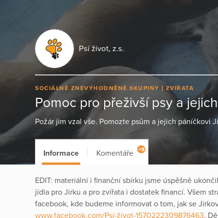
Psí život, z.s.
SOCIÁLNĚ ZNEVÝHODNĚNÉ SKUPINY
ZVÍŘATA
Pomoc pro přeživší psy a jejich
Požár jim vzal vše. Pomozte psům a jejich páníčkovi Ji
+9
Informace
Komentáře
EDIT: materiální i finanční sbírku jsme úspěšně ukončili
jídla pro Jirku a pro zvířata i dostatek financí. Všem
facebook, kde budeme informovat o tom, jak se Jirko
www.facebook.com/Psí-život-1570222309876463
. D