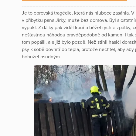
---------------------------------------------------------------------------
Je to obrovská tragédie, která nás hluboce zasáhla. V
v příbytku pana Jirky, muže bez domova. Byl s ostatní
vypukl. Z dálky pak viděl kouř a běžel rychle zpátky, ce
nešťastnou náhodou pravděpodobně od kamen. I tak se 
tom popálil, ale již bylo pozdě. Než stihli hasiči dorazi
psy k sobě dovnitř do tepla, protože nechtěl, aby aby 
bohužel osudným....