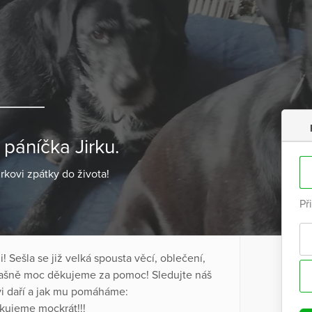
 páníčka Jirku.
rkovi zpátky do života!
Př
! Sešla se již velká spousta věcí, oblečení,
 strašně moc děkujeme za pomoc! Sledujte náš
vi daří a jak mu pomáháme:
ěkujeme mockrát!!!