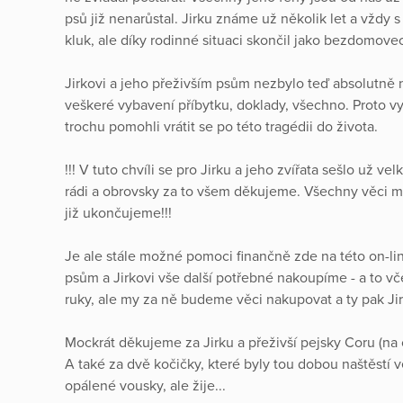
psů již nenarůstal. Jirku známe už několik let a vždy s
kluk, ale díky rodinné situaci skončil jako bezdomove
Jirkovi a jeho přeživším psům nezbylo teď absolutně n
veškeré vybavení příbytku, doklady, všechno. Proto 
trochu pomohli vrátit se po této tragédii do života.
!!! V tuto chvíli se pro Jirku a jeho zvířata sešlo už 
rádi a obrovsky za to všem děkujeme. Všechny věci mu 
již ukončujeme!!!
Je ale stále možné pomoci finančně zde na této on-li
psům a Jirkovi vše další potřebné nakoupíme - a to vč
ruky, ale my za ně budeme věci nakupovat a ty pak Ji
Mockrát děkujeme za Jirku a přeživší pejsky Coru (na 
A také za dvě kočičky, které byly tou dobou naštěstí 
opálené vousky, ale žije...