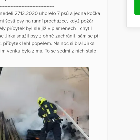
-----------------------------------
 neděli 27.12.2020 uhořelo 7 psů a jedna kočka
mi šesti psy na ranní procházce, když požár
lý příbytek byl ale již v plamenech - chytil
Jirka snažil psy z ohně zachránit, sám se při
t, příbytek lehl popelem. Na noc si bral Jirka
jim venku byla zima. To se sedmi z nich stalo