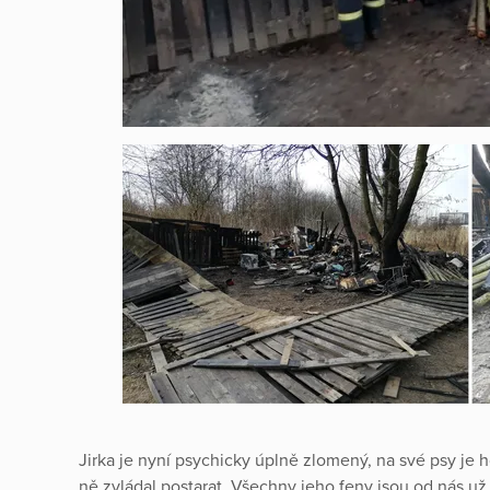
Jirka je nyní psychicky úplně zlomený, na své psy je h
ně zvládal postarat. Všechny jeho feny jsou od nás už