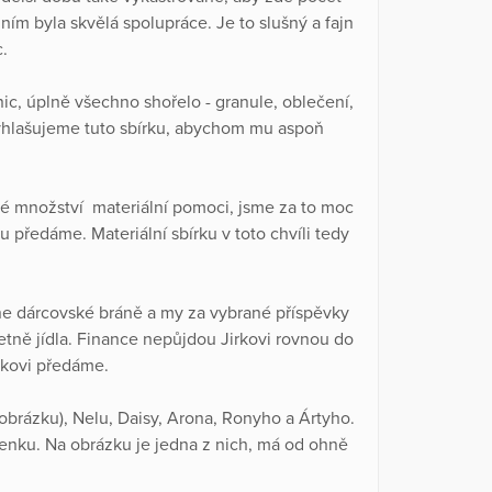
 ním byla skvělá spolupráce. Je to slušný a fajn
c.
ic, úplně všechno shořelo - granule, oblečení,
vyhlašujeme tuto sbírku, abychom mu aspoň
velké množství materiální pomoci, jsme za to moc
předáme. Materiální sbírku v toto chvíli tedy
ne dárcovské bráně a my za vybrané příspěvky
etně jídla. Finance nepůjdou Jirkovi rovnou do
rkovi předáme.
obrázku), Nelu, Daisy, Arona, Ronyho a Ártyho.
venku. Na obrázku je jedna z nich, má od ohně