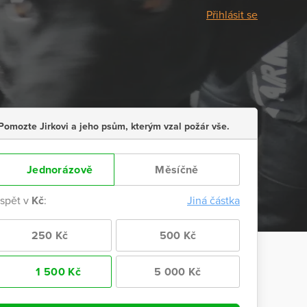
Přihlásit se
Pomozte Jirkovi a jeho psům, kterým vzal požár vše.
Jednorázově
Měsíčně
ispět v
Kč
:
Jiná částka
250 Kč
500 Kč
1 500 Kč
5 000 Kč