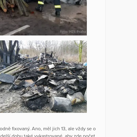
odně fixovaný. Ano, měl jich 13, ale vždy se o
 delší dobu také vykastrované, aby zde počet