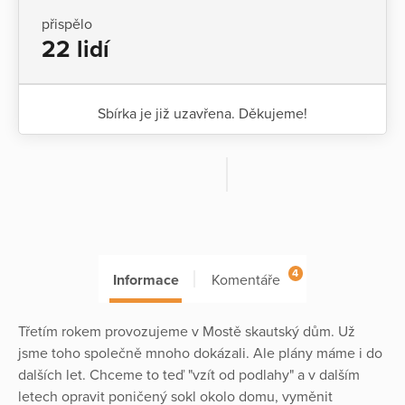
přispělo
22 lidí
Sbírka je již uzavřena. Děkujeme!
4
Informace
Komentáře
Třetím rokem provozujeme v Mostě skautský dům. Už
jsme toho společně mnoho dokázali. Ale plány máme i do
dalších let. Chceme to teď "vzít od podlahy" a v dalším
letech opravit poničený sokl okolo domu, vyměnit