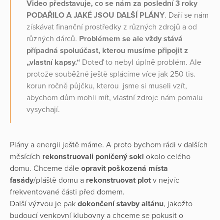
Video představuje, co se nám za poslední 3 roky
PODAŘILO A JAKÉ JSOU DALŠÍ PLÁNY
. Daří se nám
získávat finanční prostředky z různých zdrojů a od
různých dárců.
Problémem se ale vždy stává
případná spoluúčast, kterou musíme připojit z
„vlastní kapsy.“
Doteď to nebyl úplně problém. Ale
protože souběžně ještě splácíme více jak 250 tis.
korun ročně půjčku, kterou jsme si museli vzít,
abychom dům mohli mít, vlastní zdroje nám pomalu
vysychají.
Plány a energii ještě máme. A proto bychom rádi v dalších
měsících
rekonstruovali poničený sokl
okolo celého
domu. Chceme dále
opravit poškozená místa
fasády
/pláště domu a
rekonstruovat plot
v nejvíc
frekventované části před domem.
Další výzvou je pak
dokončení stavby altánu
, jakožto
budoucí venkovní klubovny a chceme se pokusit o