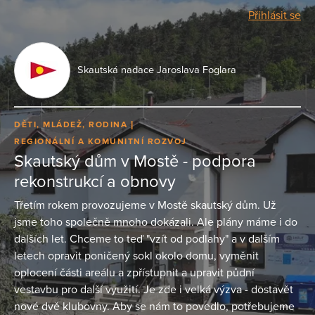
Přihlásit se
Skautská nadace Jaroslava Foglara
DĚTI, MLÁDEŽ, RODINA
REGIONÁLNÍ A KOMUNITNÍ ROZVOJ
Skautský dům v Mostě - podpora
rekonstrukcí a obnovy
Třetím rokem provozujeme v Mostě skautský dům. Už
jsme toho společně mnoho dokázali. Ale plány máme i do
dalších let. Chceme to teď "vzít od podlahy" a v dalším
letech opravit poničený sokl okolo domu, vyměnit
oplocení části areálu a zpřístupnit a upravit půdní
vestavbu pro další využití. Je zde i velká výzva - dostavět
nové dvě klubovny. Aby se nám to povedlo, potřebujeme