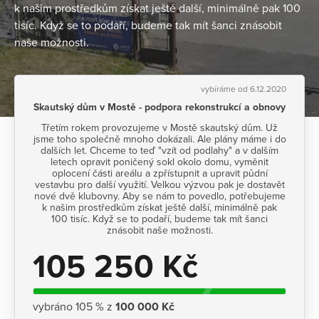
k našim prostředkům získat ještě další, minimálně pak 100
tisíc. Když se to podaří, budeme tak mít šanci znásobit
naše možnosti.
vybíráme od 6.12.2020
Skautský dům v Mostě - podpora rekonstrukcí a obnovy
Třetím rokem provozujeme v Mostě skautský dům. Už
jsme toho společně mnoho dokázali. Ale plány máme i do
dalších let. Chceme to teď "vzít od podlahy" a v dalším
letech opravit poničený sokl okolo domu, vyměnit
oplocení části areálu a zpřístupnit a upravit půdní
vestavbu pro další využití. Velkou výzvou pak je dostavět
nové dvě klubovny. Aby se nám to povedlo, potřebujeme
k našim prostředkům získat ještě další, minimálně pak
100 tisíc. Když se to podaří, budeme tak mít šanci
znásobit naše možnosti.
105 250 Kč
vybráno 105 % z
100 000 Kč