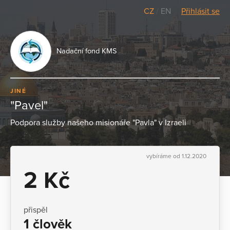
CZ
/
EN
Přihlásit se
Nadační fond KMS
JINÉ
"Pavel"
Podpora služby našeho misionáře "Pavla" v Izraeli
vybíráme od 1.12.2020
2 Kč
přispěl
1 člověk