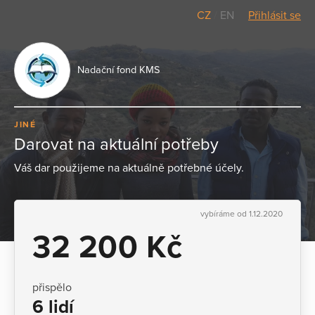
CZ
/
EN
Přihlásit se
Nadační fond KMS
JINÉ
Darovat na aktuální potřeby
Váš dar použijeme na aktuálně potřebné účely.
vybíráme od 1.12.2020
32 200 Kč
přispělo
6 lidí