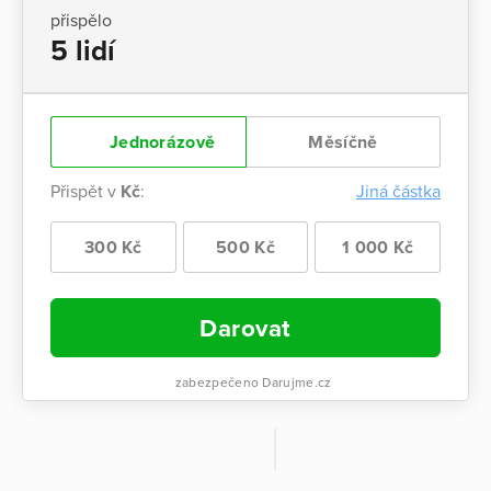
přispělo
5 lidí
Jednorázově
Měsíčně
Přispět v
Kč
:
Jiná částka
300 Kč
500 Kč
1 000 Kč
Darovat
zabezpečeno Darujme.cz