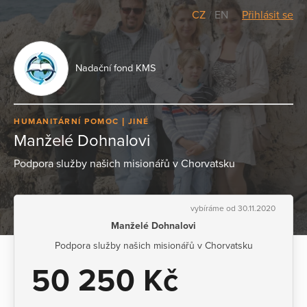
CZ
/
EN
Přihlásit se
Nadační fond KMS
HUMANITÁRNÍ POMOC
JINÉ
Manželé Dohnalovi
Podpora služby našich misionářů v Chorvatsku
vybíráme od 30.11.2020
Manželé Dohnalovi
Podpora služby našich misionářů v Chorvatsku
50 250 Kč