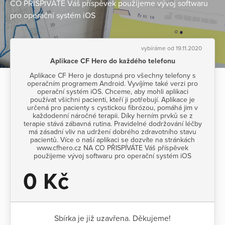
CO PŘISPÍVÁTE Váš příspěvek použijeme vývoj softwaru
pro operační systém iOS
vybíráme od 19.11.2020
Aplikace CF Hero do každého telefonu
Aplikace CF Hero je dostupná pro všechny telefony s
operačním programem Android. Vyvíjíme také verzi pro
operační systém iOS. Chceme, aby mohli aplikaci
používat všichni pacienti, kteří ji potřebují. Aplikace je
určená pro pacienty s cystickou fibrózou, pomáhá jim v
každodenní náročné terapii. Díky herním prvků se z
terapie stává zábavná rutina. Pravidelné dodržování léčby
má zásadní vliv na udržení dobrého zdravotního stavu
pacientů. Více o naší aplikaci se dozvíte na stránkách
www.cfhero.cz NA CO PŘISPÍVÁTE Váš příspěvek
použijeme vývoj softwaru pro operační systém iOS
0 Kč
Sbírka je již uzavřena. Děkujeme!