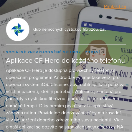
Přihlásit se
Klub nemocných cystickou fibrózou, z.s.
SOCIÁLNĚ ZNEVÝHODNĚNÉ SKUPINY
ZDRAVÍ
Aplikace CF Hero do každého telefonu
Aplikace CF Hero je dostupná pro všechny telefony s
operačním programem Android. Vyvíjíme také verzi pro
operační systém iOS. Chceme, aby mohli aplikaci používat
všichni pacienti, kteří ji potřebují. Aplikace je určená pro
pacienty s cystickou fibrózou, pomáhá jim v každodenní
náročné terapii. Díky herním prvků se z terapie stává
zábavná rutina. Pravidelné dodržování léčby má zásadní
vliv na udržení dobrého zdravotního stavu pacientů. Více
o naší aplikaci se dozvíte na stránkách www.cfhero.cz NA