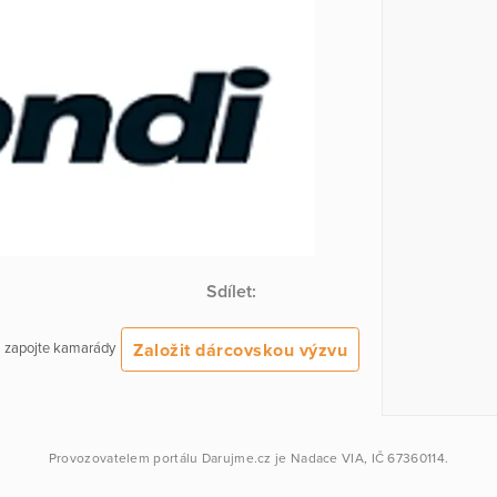
Sdílet:
Založit dárcovskou výzvu
 a zapojte kamarády
Provozovatelem portálu
Darujme.cz
je
Nadace VIA
, IČ 67360114.