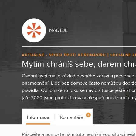
NADĚJE
AKTUÁLNĚ - SPOLU PROTI KORONAVIRU
SOCIÁLNĚ 
Mytím chráníš sebe, darem chr
Osobní hygiena je základ pevného zdraví a prevence p
onemocnění. Lidé bez domova často nemůžou dodržov
pravidla. Od loňského roku se navíc situace ještě zhorš
jaře 2020 jsme proto zřizovaly alespoň provizorní u
3
Informace
Komentáře
Přispějte a pomozte nám tuto nepříznivou situaci řeš