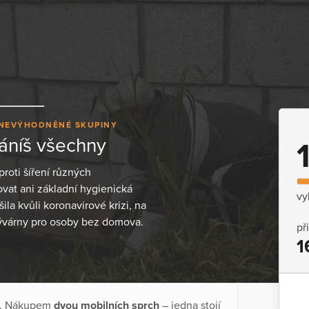
ZNEVÝHODNĚNÉ SKUPINY
áníš všechny
roti šíření různých
at ani základní hygienická
vy
ila kvůli koronavirové krizi, na
mývárny pro osoby bez domova.
př
1
it. Nákupem
dvou mobilních sprch
– jedna stojí