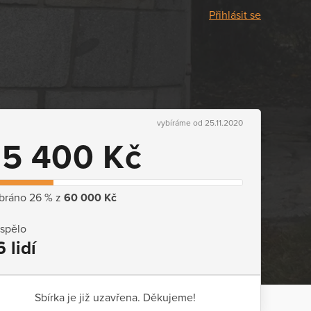
Přihlásit se
vybíráme od 25.11.2020
15 400 Kč
bráno 26 % z
60 000 Kč
ispělo
6 lidí
Sbírka je již uzavřena. Děkujeme!