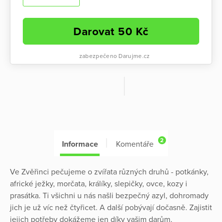
Darovat
50
Kč
zabezpečeno Darujme.cz
2
Informace
Komentáře
Ve Zvěřinci pečujeme o zvířata různých druhů - potkánky,
africké ježky, morčata, králíky, slepičky, ovce, kozy i
prasátka. Ti všichni u nás našli bezpečný azyl, dohromady
jich je už víc než čtyřicet. A další pobývají dočasně. Zajistit
jejich potřeby dokážeme jen díky vašim darům.