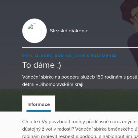
Slezská diakonie
DĚTI, MLÁDEŽ, RODINA
LIDÉ S POSTIŽENÍM
To dáme :)
Vánoční sbírka na podporu služeb 150 rodinám s pos
dětmi v Jihomoravském kraji
Informace
Chcete i Vy povzbudit rodiny předčasně narozených dět
důstojný život v radosti? Vánoční sbírka brněnského ús
rodinám projevit respekt a podporu a nabídnout jim pa