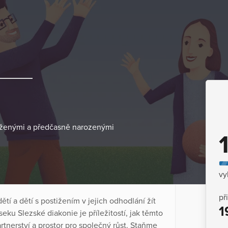
tiženými a předčasně narozenými
vy
př
í a dětí s postižením v jejich odhodlání žít
1
eku Slezské diakonie je příležitostí, jak těmto
rtnerství a prostor pro společný růst. Staňme