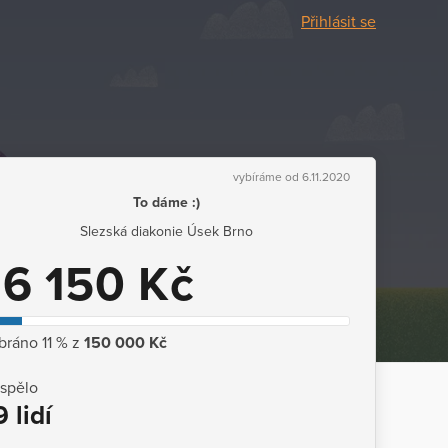
Přihlásit se
vybíráme od 6.11.2020
To dáme :)
Slezská diakonie Úsek Brno
16 150 Kč
bráno 11 % z
150 000 Kč
ispělo
9 lidí