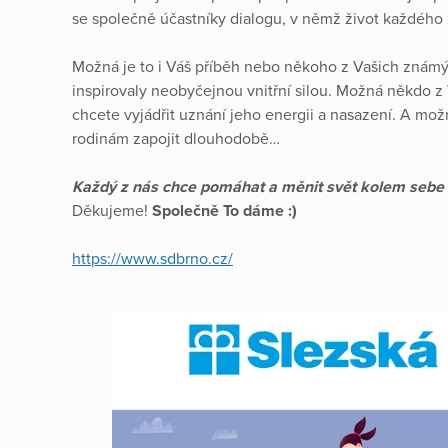
se společně účastníky dialogu, v němž život každého
Možná je to i Váš příběh nebo někoho z Vašich známý
inspirovaly neobyčejnou vnitřní silou. Možná někdo z 
chcete vyjádřit uznání jeho energii a nasazení. A mo
rodinám zapojit dlouhodobě…
Každý z nás chce pomáhat a měnit svět kolem sebe
Děkujeme!
Společně To dáme :)
https://www.sdbrno.cz/