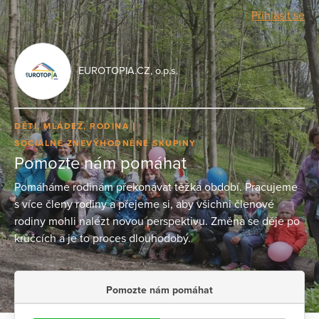
Přihlásit se
EUROTOPIA.CZ, o.p.s.
DĚTI, MLÁDEŽ, RODINA
SOCIÁLNĚ ZNEVÝHODNĚNÉ SKUPINY
Pomozte nám pomáhat
Pomáháme rodinám překonávat těžká období. Pracujeme
s více členy rodiny a přejeme si, aby všichni členové
rodiny mohli nalézt novou perspektivu. Změna se děje po
krůčcích a je to proces dlouhodobý.
Pomozte nám pomáhat