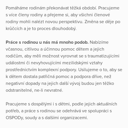
Pomáháme rodinám překonávat těžká období. Pracujeme
s více členy rodiny a přejeme si, aby všichni členové
rodiny mohli nalézt novou perspektivu. Změna se děje po
krůčcích a je to proces dlouhodobý.
Práce s rodinou u nás má mnoho podob.
Nabízíme
včasnou, citlivou a účinnou pomoc dětem a jejich
rodičům, aby měli možnost vyrovnat se s traumatizujícími
událostmi či nevyhovujícími mezilidskými vztahy
prostřednictvím komplexní podpory. Usilujeme o to, aby se
k dětem dostala patřičná pomoc a podpora dříve, než
negativní dopady na jejich další vývoj budou jen těžko
odstranitelné, ne-li nevratné.
Pracujeme s dospělými i s dětmi, podle jejich aktuálních
potřeb, a práce s rodinou se odehrává ve spolupráci s
OSPODy, soudy a s dalšími organizacemi.