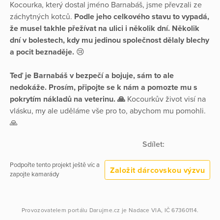
Kocourka, který dostal jméno Barnabáš, jsme převzali ze
záchytných kotců.
Podle jeho celkového stavu to vypadá,
že musel takhle přežívat na ulici i několik dní. Několik
dní v bolestech, kdy mu jedinou společnost dělaly blechy
a pocit beznaděje.
😢
Teď je Barnabáš v bezpečí a bojuje, sám to ale
nedokáže. Prosím, připojte se k nám a pomozte mu s
pokrytím nákladů na veterinu. 🙏
Kocourkův život visí na
vlásku, my ale uděláme vše pro to, abychom mu pomohli.
🙏
Sdílet:
Podpořte tento projekt ještě víc a
Založit dárcovskou výzvu
zapojte kamarády
Provozovatelem portálu
Darujme.cz
je
Nadace VIA
, IČ 67360114.