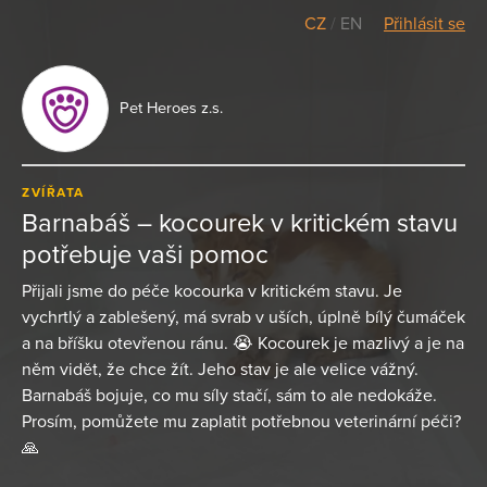
CZ
/
EN
Přihlásit se
Pet Heroes z.s.
ZVÍŘATA
Barnabáš – kocourek v kritickém stavu
potřebuje vaši pomoc
Přijali jsme do péče kocourka v kritickém stavu. Je
vychrtlý a zablešený, má svrab v uších, úplně bílý čumáček
a na bříšku otevřenou ránu. 😭 Kocourek je mazlivý a je na
něm vidět, že chce žít. Jeho stav je ale velice vážný.
Barnabáš bojuje, co mu síly stačí, sám to ale nedokáže.
Prosím, pomůžete mu zaplatit potřebnou veterinární péči?
🙏