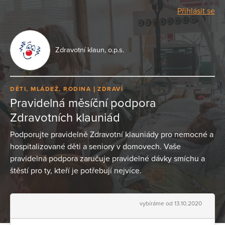
Přihlásit se
Zdravotní klaun, o.p.s.
DĚTI, MLÁDEŽ, RODINA
ZDRAVÍ
Pravidelná měsíční podpora
Zdravotních klauniád
Podporujte pravidelně Zdravotní klauniády pro nemocné a
hospitalizované děti a seniory v domovech. Vaše
pravidelná podpora zaručuje pravidelné dávky smíchu a
štěstí pro ty, kteří je potřebují nejvíce.
vybíráme od 13.10.2020