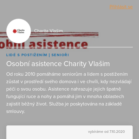
Přihlásit se
Charita Vlašim
LIDÉ S POSTIŽENÍM
SENIOŘI
Osobní asistence Charity Vlašim
Od roku 2010 pomáháme seniorům a lidem s postižením
zůstat v prostředí svého domova i ve chvíli, kdy nezvládají
péči o svou osobu. Asistence nahrazuje jejich špatně
fungující ruce a nohy a pomáhá jim v mnoha oblastech
zajistit běžný život. Služba je poskytována na základě
smlouvy.
vybíráme od 7.10.2020