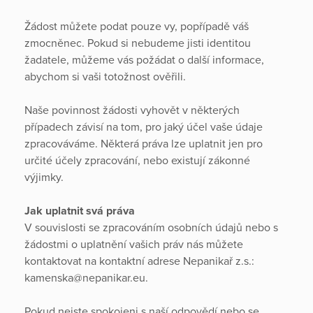
Žádost můžete podat pouze vy, popřípadě váš
zmocněnec. Pokud si nebudeme jisti identitou
žadatele, můžeme vás požádat o další informace,
abychom si vaši totožnost ověřili.
Naše povinnost žádosti vyhovět v některých
případech závisí na tom, pro jaký účel vaše údaje
zpracováváme. Některá práva lze uplatnit jen pro
určité účely zpracování, nebo existují zákonné
výjimky.
Jak uplatnit svá práva
V souvislosti se zpracováním osobních údajů nebo s
žádostmi o uplatnění vašich práv nás můžete
kontaktovat na kontaktní adrese Nepanikař z.s.:
kamenska@nepanikar.eu.
Pokud nejste spokojeni s naší odpovědí nebo se