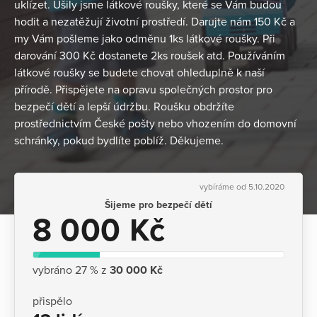
uklízet. Ušily jsme látkové roušky, které se Vám budou
hodit a nezatěžují životní prostředí. Darujte nám 150 Kč a
my Vám pošleme jako odměnu 1ks látkové roušky. Při
darování 300 Kč dostanete 2ks roušek atd. Používáním
látkové roušky se budete chovat ohleduplně k naší
přírodě. Přispějete na opravu společných prostor pro
bezpečí dětí a lepší údržbu. Roušku obdržíte
prostřednictvím České pošty nebo vhozením do domovní
schránky, pokud bydlíte poblíž. Děkujeme.
vybíráme od 5.10.2020
Šijeme pro bezpečí dětí
8 000 Kč
vybráno 27 % z
30 000 Kč
přispělo