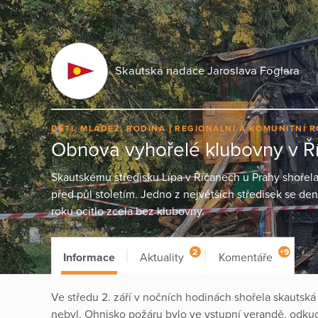
Skautská nadace Jaroslava Foglara
DĚTI, MLÁDEŽ, RODINA
REGIONÁLNÍ A KOMUNITNÍ 
Obnova vyhořelé klubovny v Ř
Skautskému středisku Lípa v Říčanech u Prahy shořela 
před půl stoletím. Jedno z největších středisek se d
roku ocitlo zcela bez klubovny.
2
+9
Informace
Aktuality
Komentáře
Ve středu 2. září v nočních hodinách shořela skauts
nebyl. Ohnisko požáru bylo ve vstupní verandě, odkud