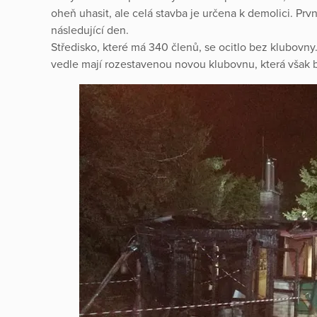
oheň uhasit, ale celá stavba je určena k demolici. P
následující den.
Středisko, které má 340 členů, se ocitlo bez klubovny. 
vedle mají rozestavenou novou klubovnu, která však 