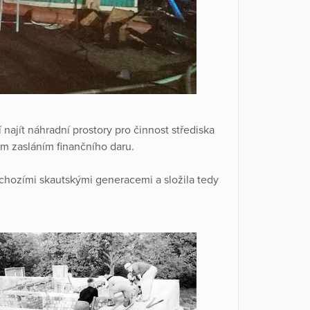
najít náhradní prostory pro činnost střediska
m zasláním finančního daru.
hozími skautskými generacemi a složila tedy