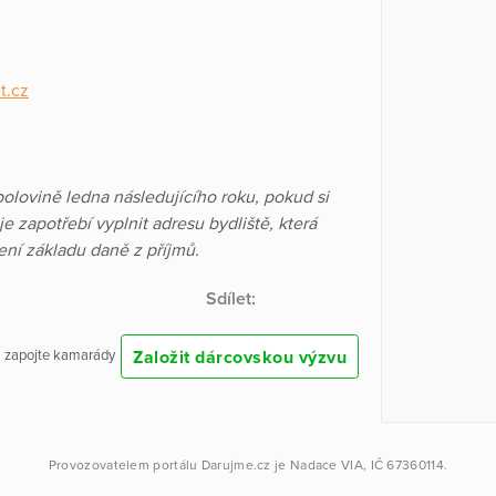
t.cz
polovině ledna následujícího roku, pokud si
e zapotřebí vyplnit adresu bydliště, která
ení základu daně z příjmů.
Sdílet:
Založit dárcovskou výzvu
 a zapojte kamarády
Provozovatelem portálu
Darujme.cz
je
Nadace VIA
, IČ 67360114.