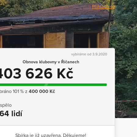
Přihlásit se
vybíráme od 3.9.2020
Obnova klubovny v Říčanech
403 626 Kč
bráno 101 % z
400 000 Kč
ispělo
64 lidí
Sbírka je již uzavřena. Děkujeme!