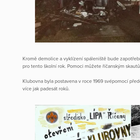
Kromě demolice a vyklízení spáleniště bude zapotřebí 
pro tento školní rok. Pomoci můžete říčanským skautů
Klubovna byla postavena v roce 1969 svépomocí předc
více jak padesát roků.