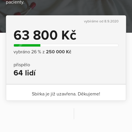
pacienty.
vybíráme od 8.9.2020
63 800 Kč
vybráno 26 % z
250 000 Kč
přispělo
64 lidí
Sbírka je již uzavřena. Děkujeme!