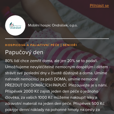
Přihlásit se
Mobilní hospic Ondrášek, o.p.s.
HOSPICOVÁ A PALIATIVNÍ PÉČE
SENIOŘI
Papučový den
80% lidí chce zemřít doma, ale jen 20% se to podaří.
Umožňujeme nevyléčitelně nemocným dospělým i dětem
strávit své poslední dny v životě důstojně a doma. Umíme
nahradit nemocnici za péči DOMA, umíme nemocné
PŘEZOUT DO DOMÁCÍCH PAPUČÍ. Přezouvejte je s námi.
Příspěvek 2000 Kč zajistí jeden den péče o jednoho
člověka, za vašich 1000 Kč můžeme nakoupit léky a
zdravotní materiál na jeden den péče. Příspěvek 500 Kč
pokryje denní náklady na pohonné hmoty na cesty za